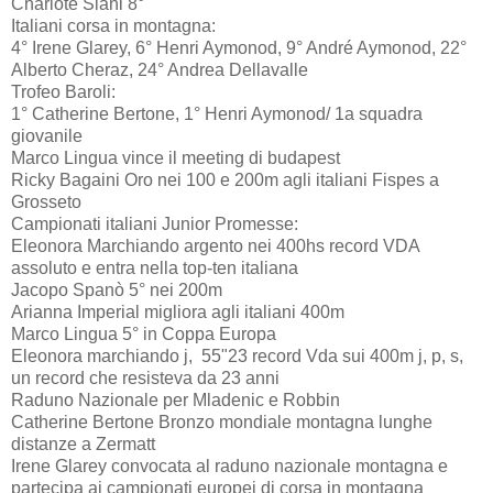
Charlote Siani 8°
Italiani corsa in montagna:
4° Irene Glarey, 6° Henri Aymonod, 9° André Aymonod, 22°
Alberto Cheraz, 24° Andrea Dellavalle
Trofeo Baroli:
1° Catherine Bertone, 1° Henri Aymonod/ 1a squadra
giovanile
Marco Lingua vince il meeting di budapest
Ricky Bagaini Oro nei 100 e 200m agli italiani Fispes a
Grosseto
Campionati italiani Junior Promesse:
Eleonora Marchiando argento nei 400hs record VDA
assoluto e entra nella top-ten italiana
Jacopo Spanò 5° nei 200m
Arianna Imperial migliora agli italiani 400m
Marco Lingua 5° in Coppa Europa
Eleonora marchiando j, 55"23 record Vda sui 400m j, p, s,
un record che resisteva da 23 anni
Raduno Nazionale per Mladenic e Robbin
Catherine Bertone Bronzo mondiale montagna lunghe
distanze a Zermatt
Irene Glarey convocata al raduno nazionale montagna e
partecipa ai campionati europei di corsa in montagna