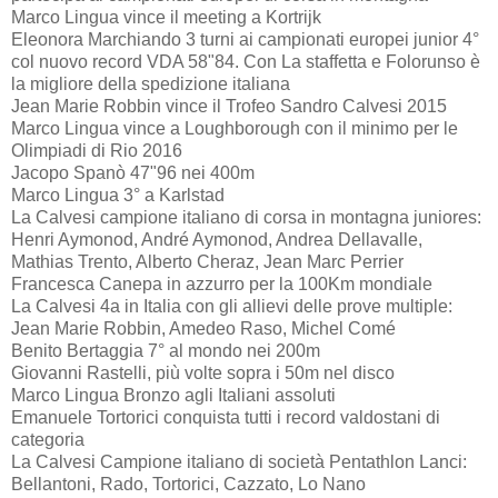
Marco Lingua vince il meeting a Kortrijk
Eleonora Marchiando 3 turni ai campionati europei junior 4°
col nuovo record VDA 58"84. Con La staffetta e Folorunso è
la migliore della spedizione italiana
Jean Marie Robbin vince il Trofeo Sandro Calvesi 2015
Marco Lingua vince a Loughborough con il minimo per le
Olimpiadi di Rio 2016
Jacopo Spanò 47"96 nei 400m
Marco Lingua 3° a Karlstad
La Calvesi campione italiano di corsa in montagna juniores:
Henri Aymonod, André Aymonod, Andrea Dellavalle,
Mathias Trento, Alberto Cheraz, Jean Marc Perrier
Francesca Canepa in azzurro per la 100Km mondiale
La Calvesi 4a in Italia con gli allievi delle prove multiple:
Jean Marie Robbin, Amedeo Raso, Michel Comé
Benito Bertaggia 7° al mondo nei 200m
Giovanni Rastelli, più volte sopra i 50m nel disco
Marco Lingua Bronzo agli Italiani assoluti
Emanuele Tortorici conquista tutti i record valdostani di
categoria
La Calvesi Campione italiano di società Pentathlon Lanci:
Bellantoni, Rado, Tortorici, Cazzato, Lo Nano