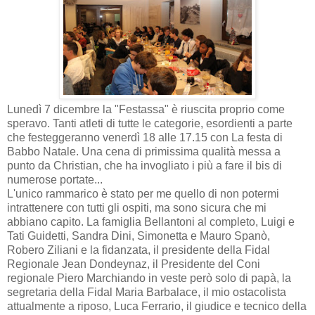
Lunedì 7 dicembre la "Festassa" è riuscita proprio come
speravo. Tanti atleti di tutte le categorie, esordienti a parte
che festeggeranno venerdì 18 alle 17.15 con La festa di
Babbo Natale. Una cena di primissima qualità messa a
punto da Christian, che ha invogliato i più a fare il bis di
numerose portate...
L'unico rammarico è stato per me quello di non potermi
intrattenere con tutti gli ospiti, ma sono sicura che mi
abbiano capito. La famiglia Bellantoni al completo, Luigi e
Tati Guidetti, Sandra Dini, Simonetta e Mauro Spanò,
Robero Ziliani e la fidanzata, il presidente della Fidal
Regionale Jean Dondeynaz, il Presidente del Coni
regionale Piero Marchiando in veste però solo di papà, la
segretaria della Fidal Maria Barbalace, il mio ostacolista
attualmente a riposo, Luca Ferrario, il giudice e tecnico della