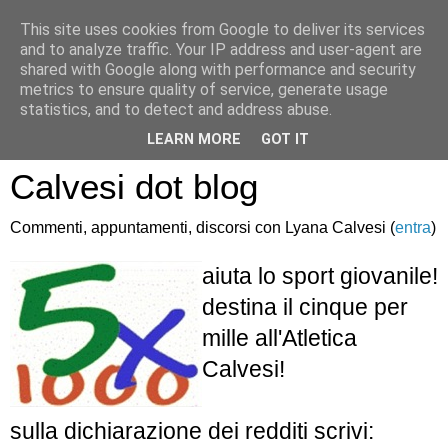
This site uses cookies from Google to deliver its services
and to analyze traffic. Your IP address and user-agent are
shared with Google along with performance and security
metrics to ensure quality of service, generate usage
statistics, and to detect and address abuse.
Atletica Sandro
LEARN MORE
GOT IT
Calvesi dot blog
Commenti, appuntamenti, discorsi con Lyana Calvesi (
entra
)
aiuta lo sport giovanile!
destina il cinque per
mille all'Atletica
Calvesi!
sulla dichiarazione dei redditi scrivi: