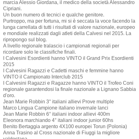
marcia Alessio Giordana, il medico della società Alessandro
Cipriani.
Un buon numero di tecnici e qualche genitore.
Purtroppo, ma per fortuna, mi si è seccata la voce facendo la
lunga carrellata di tutti i risultati di valore nazionale, europeo
e mondiale realizzati dagli atleti della Calvesi nel 2015. La
ripropongo sul blog.
A livello regionale tralascio i campionati regionali per
ricordare solo le classifiche finali.
I Calvesini Esordienti hanno VINTO il Grand Prix Esordienti
2015
I Calvesini Ragazzi e Cadetti maschi e femmine hanno
VINTO il Campionato Interclub 2015
I Calvesini Ragazzi e Ragazze hanno VINTO il Trofeo Coni
regionale garantendosi la finale nazionale a Lignano Sabbia
d'oro.
Jean Marie Robbin 3° italiani allievi Prove multiple
Marco Lingua Campione italiano invernale lanci
Jean Marie Robbin 6° italiani indoor allievi 400m
Eleonora marchiando 4° italiani indoor junior 60hs
Benito Bertaggia argento 4X100 europei Torun (Polonia)
Anna Trasino al Cross nazionale di Fiuggi la migliore
valdostana