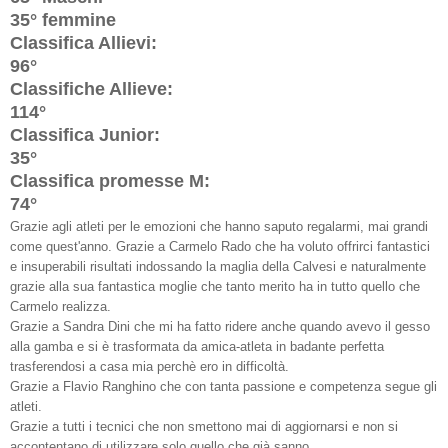
35° femmine
Classifica Allievi:
96°
Classifiche Allieve:
114°
Classifica Junior:
35°
Classifica promesse M:
74°
Grazie agli atleti per le emozioni che hanno saputo regalarmi, mai grandi
come quest'anno. Grazie a Carmelo Rado che ha voluto offrirci fantastici
e insuperabili risultati indossando la maglia della Calvesi e naturalmente
grazie alla sua fantastica moglie che tanto merito ha in tutto quello che
Carmelo realizza.
Grazie a Sandra Dini che mi ha fatto ridere anche quando avevo il gesso
alla gamba e si è trasformata da amica-atleta in badante perfetta
trasferendosi a casa mia perchè ero in difficoltà.
Grazie a Flavio Ranghino che con tanta passione e competenza segue gli
atleti.
Grazie a tutti i tecnici che non smettono mai di aggiornarsi e non si
accontentano di utilizzare solo quello che già sanno.