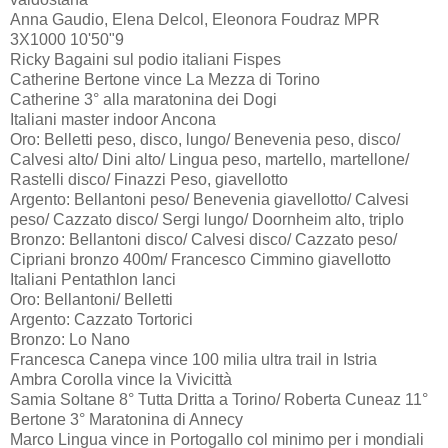
Anna Gaudio, Elena Delcol, Eleonora Foudraz MPR
3X1000 10'50"9
Ricky Bagaini sul podio italiani Fispes
Catherine Bertone vince La Mezza di Torino
Catherine 3° alla maratonina dei Dogi
Italiani master indoor Ancona
Oro: Belletti peso, disco, lungo/ Benevenia peso, disco/
Calvesi alto/ Dini alto/ Lingua peso, martello, martellone/
Rastelli disco/ Finazzi Peso, giavellotto
Argento: Bellantoni peso/ Benevenia giavellotto/ Calvesi
peso/ Cazzato disco/ Sergi lungo/ Doornheim alto, triplo
Bronzo: Bellantoni disco/ Calvesi disco/ Cazzato peso/
Cipriani bronzo 400m/ Francesco Cimmino giavellotto
Italiani Pentathlon lanci
Oro: Bellantoni/ Belletti
Argento: Cazzato Tortorici
Bronzo: Lo Nano
Francesca Canepa vince 100 milia ultra trail in Istria
Ambra Corolla vince la Vivicittà
Samia Soltane 8° Tutta Dritta a Torino/ Roberta Cuneaz 11°
Bertone 3° Maratonina di Annecy
Marco Lingua vince in Portogallo col minimo per i mondiali