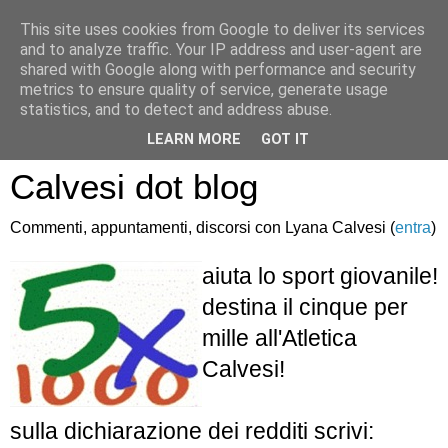
This site uses cookies from Google to deliver its services
and to analyze traffic. Your IP address and user-agent are
shared with Google along with performance and security
metrics to ensure quality of service, generate usage
statistics, and to detect and address abuse.
Atletica Sandro
LEARN MORE
GOT IT
Calvesi dot blog
Commenti, appuntamenti, discorsi con Lyana Calvesi (
entra
)
aiuta lo sport giovanile!
destina il cinque per
mille all'Atletica
Calvesi!
sulla dichiarazione dei redditi scrivi: