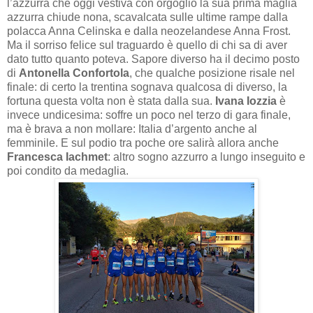
l’azzurra che oggi vestiva con orgoglio la sua prima maglia
azzurra chiude nona, scavalcata sulle ultime rampe dalla
polacca Anna Celinska e dalla neozelandese Anna Frost.
Ma il sorriso felice sul traguardo è quello di chi sa di aver
dato tutto quanto poteva. Sapore diverso ha il decimo posto
di
Antonella Confortola
, che qualche posizione risale nel
finale: di certo la trentina sognava qualcosa di diverso, la
fortuna questa volta non è stata dalla sua.
Ivana Iozzia
è
invece undicesima: soffre un poco nel terzo di gara finale,
ma è brava a non mollare: Italia d’argento anche al
femminile. E sul podio tra poche ore salirà allora anche
Francesca Iachmet
: altro sogno azzurro a lungo inseguito e
poi condito da medaglia.