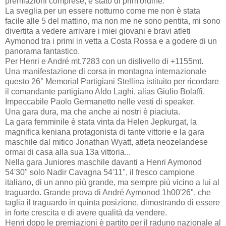
premiazioni comprese, è stato di prim'ordine.
La sveglia per un essere notturno come me non è stata
facile alle 5 del mattino, ma non me ne sono pentita, mi sono
divertita a vedere arrivare i miei giovani e bravi atleti
Aymonod tra i primi in vetta a Costa Rossa e a godere di un
panorama fantastico.
Per Henri e André mt.7283 con un dislivello di +1155mt.
Una manifestazione di corsa in montagna internazionale
questo 26° Memorial Partigiani Stellina istituito per ricordare
il comandante partigiano Aldo Laghi, alias Giulio Bolaffi.
Impeccabile Paolo Germanetto nelle vesti di speaker.
Una gara dura, ma che anche ai nostri è piaciuta.
La gara femminile è stata vinta da Helen Jepkurgat, la
magnifica keniana protagonista di tante vittorie e la gara
maschile dal mitico Jonathan Wyatt, atleta neozelandese
ormai di casa alla sua 13a vittoria...
Nella gara Juniores maschile davanti a Henri Aymonod
54'30" solo Nadir Cavagna 54'11", il fresco campione
italiano, di un anno più grande, ma sempre più vicino a lui al
traguardo. Grande prova di André Aymonod 1h00'26", che
taglia il traguardo in quinta posizione, dimostrando di essere
in forte crescita e di avere qualità da vendere.
Henri dopo le premiazioni è partito per il raduno nazionale al