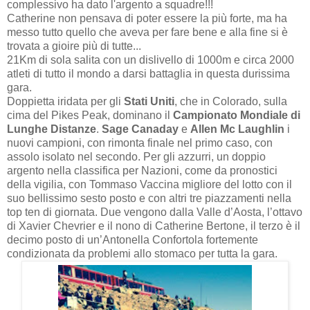
complessivo ha dato l'argento a squadre!!!
Catherine non pensava di poter essere la più forte, ma ha
messo tutto quello che aveva per fare bene e alla fine si è
trovata a gioire più di tutte...
21Km di sola salita con un dislivello di 1000m e circa 2000
atleti di tutto il mondo a darsi battaglia in questa durissima
gara.
Doppietta iridata per gli
Stati Uniti
, che in Colorado, sulla
cima del Pikes Peak, dominano il
Campionato Mondiale di
Lunghe Distanze
.
Sage Canaday
e
Allen Mc Laughlin
i
nuovi campioni, con rimonta finale nel primo caso, con
assolo isolato nel secondo. Per gli azzurri, un doppio
argento nella classifica per Nazioni, come da pronostici
della vigilia, con Tommaso Vaccina migliore del lotto con il
suo bellissimo sesto posto e con altri tre piazzamenti nella
top ten di giornata. Due vengono dalla Valle d’Aosta, l’ottavo
di Xavier Chevrier e il nono di Catherine Bertone, il terzo è il
decimo posto di un’Antonella Confortola fortemente
condizionata da problemi allo stomaco per tutta la gara.