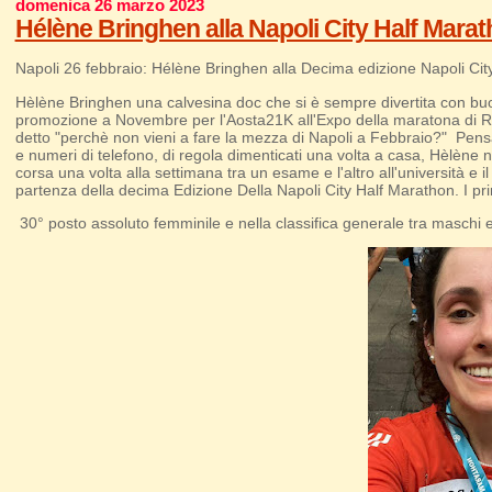
domenica 26 marzo 2023
Hélène Bringhen alla Napoli City Half Mara
Napoli 26 febbraio: Hélène Bringhen alla Decima edizione Napoli Ci
Hèlène Bringhen una calvesina doc che si è sempre divertita con buoni r
promozione a Novembre per l'Aosta21K all'Expo della maratona di Rav
detto "perchè non vieni a fare la mezza di Napoli a Febbraio?" Pensavo
e numeri di telefono, di regola dimenticati una volta a casa, Hèlène
corsa una volta alla settimana tra un esame e l'altro all'università e il
partenza della decima Edizione Della Napoli City Half Marathon. I p
30° posto assoluto femminile e nella classifica generale tra maschi 