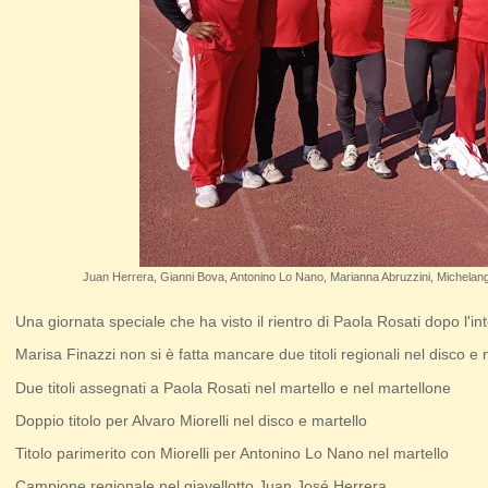
Juan Herrera, Gianni Bova, Antonino Lo Nano, Marianna Abruzzini, Michelangelo
Una giornata speciale che ha visto il rientro di Paola Rosati dopo l'int
Marisa Finazzi non si è fatta mancare due titoli regionali nel disco e
Due titoli assegnati a Paola Rosati nel martello e nel martellone
Doppio titolo per Alvaro Miorelli nel disco e martello
Titolo parimerito con Miorelli per Antonino Lo Nano nel martello
Campione regionale nel giavellotto Juan José Herrera