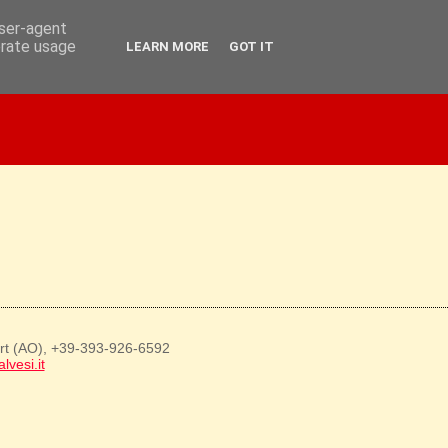
user-agent
erate usage
LEARN MORE
GOT IT
art (AO), +39-393-926-6592
lvesi.it