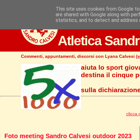
This site uses cookies from Google to 
are shared with Google along with per
statistics, and to detect and address 
Atletica Sandr
Commenti, appuntamenti, discorsi con Lyana Calvesi (
e
aiuta lo sport giov
destina il cinque pe
sulla dichiarazione
clicca 
Foto meeting Sandro Calvesi outdoor 2023