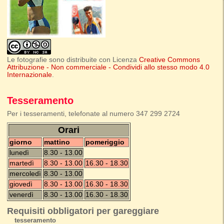
Le fotografie sono distribuite con Licenza
Creative Commons
Attribuzione - Non commerciale - Condividi allo stesso modo 4.0
Internazionale
.
Tesseramento
Per i tesseramenti, telefonate al numero 347 299 2724
Orari
giorno
mattino
pomeriggio
lunedì
8.30 - 13.00
martedì
8.30 - 13.00
16.30 - 18.30
mercoledì
8.30 - 13.00
giovedì
8.30 - 13.00
16.30 - 18.30
venerdì
8.30 - 13.00
16.30 - 18.30
Requisiti obbligatori per gareggiare
tesseramento