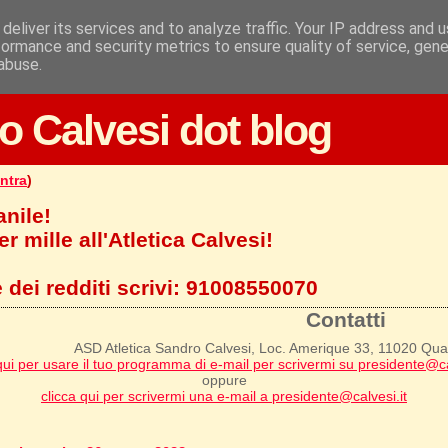
deliver its services and to analyze traffic. Your IP address and 
formance and security metrics to ensure quality of service, gen
abuse.
o Calvesi dot blog
ntra
)
anile!
r mille all'Atletica Calvesi!
 dei redditi scrivi:
91008550070
Contatti
ASD Atletica Sandro Calvesi, Loc. Amerique 33, 11020 Qu
qui per usare il tuo programma di e-mail per scrivermi su presidente@ca
oppure
clicca qui per scrivermi una e-mail a presidente@calvesi.it