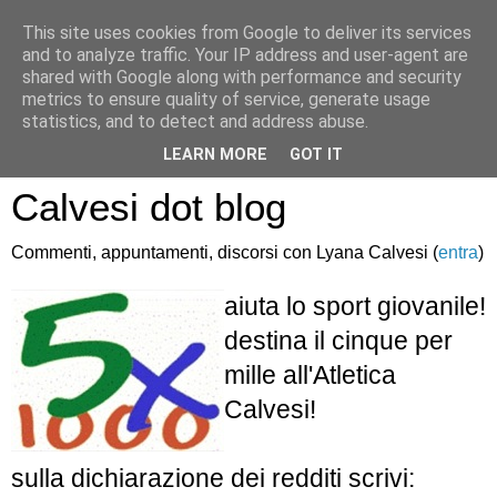
This site uses cookies from Google to deliver its services
and to analyze traffic. Your IP address and user-agent are
shared with Google along with performance and security
metrics to ensure quality of service, generate usage
statistics, and to detect and address abuse.
Atletica Sandro
LEARN MORE
GOT IT
Calvesi dot blog
Commenti, appuntamenti, discorsi con Lyana Calvesi (
entra
)
aiuta lo sport giovanile!
destina il cinque per
mille all'Atletica
Calvesi!
sulla dichiarazione dei redditi scrivi: