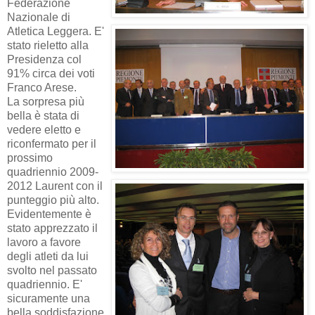
Federazione
Nazionale di
Atletica Leggera. E'
stato rieletto alla
Presidenza col
91% circa dei voti
Franco Arese.
La sorpresa più
bella è stata di
vedere eletto e
riconfermato per il
prossimo
quadriennio 2009-
2012 Laurent con il
punteggio più alto.
Evidentemente è
stato apprezzato il
lavoro a favore
degli atleti da lui
svolto nel passato
quadriennio. E'
sicuramente una
bella soddisfazione