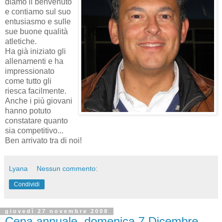
diamo il benvenuto
e contiamo sul suo
entusiasmo e sulle
sue buone qualità
atletiche.
Ha già iniziato gli
allenamenti e ha
impressionato
come tutto gli
riesca facilmente.
Anche i più giovani
hanno potuto
constatare quanto
sia competitivo...
Ben arrivato tra di noi!
Lyana
Nessun commento:
Condividi
giovedì 27 novembre 2008
Cena annuale, domenica 7 Dicembre