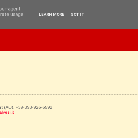
user-agent
erate usage
LEARN MORE
GOT IT
art (AO), +39-393-926-6592
lvesi.it