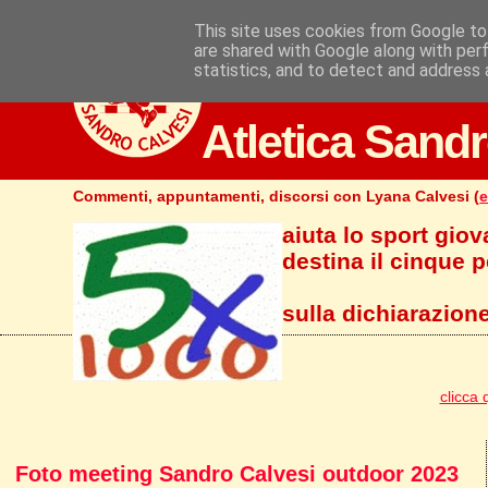
This site uses cookies from Google to 
are shared with Google along with per
statistics, and to detect and address 
Atletica Sandr
Commenti, appuntamenti, discorsi con Lyana Calvesi (
e
aiuta lo sport giov
destina il cinque pe
sulla dichiarazione
clicca 
Foto meeting Sandro Calvesi outdoor 2023