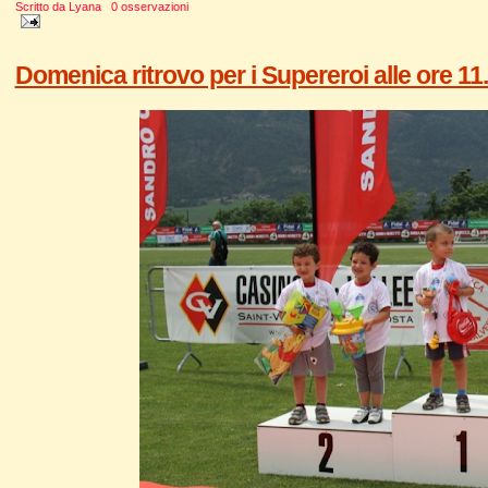
Scritto da
Lyana
0 osservazioni
Domenica ritrovo per i Supereroi alle ore 11