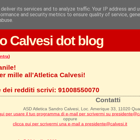
deliver its services and to analyze traffic. Your IP address and 
formance and security metrics to ensure quality of service, gen
abuse.
o Calvesi dot blog
ntra
)
anile!
r mille all'Atletica Calvesi!
 dei redditi scrivi:
91008550070
Contatti
ASD Atletica Sandro Calvesi, Loc. Amerique 33, 11020 Qu
qui per usare il tuo programma di e-mail per scrivermi su presidente@ca
oppure
clicca qui per scrivermi una e-mail a presidente@calvesi.it