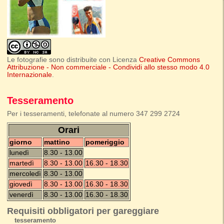
Le fotografie sono distribuite con Licenza
Creative Commons
Attribuzione - Non commerciale - Condividi allo stesso modo 4.0
Internazionale
.
Tesseramento
Per i tesseramenti, telefonate al numero 347 299 2724
Orari
giorno
mattino
pomeriggio
lunedì
8.30 - 13.00
martedì
8.30 - 13.00
16.30 - 18.30
mercoledì
8.30 - 13.00
giovedì
8.30 - 13.00
16.30 - 18.30
venerdì
8.30 - 13.00
16.30 - 18.30
Requisiti obbligatori per gareggiare
tesseramento