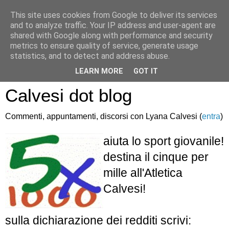
This site uses cookies from Google to deliver its services
and to analyze traffic. Your IP address and user-agent are
shared with Google along with performance and security
metrics to ensure quality of service, generate usage
statistics, and to detect and address abuse.
Atletica Sandro
LEARN MORE
GOT IT
Calvesi dot blog
Commenti, appuntamenti, discorsi con Lyana Calvesi (
entra
)
aiuta lo sport giovanile!
destina il cinque per
mille all'Atletica
Calvesi!
sulla dichiarazione dei redditi scrivi: