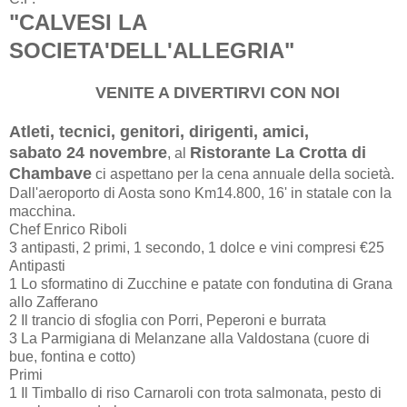
"
CALVESI LA
SOCIETA'DELL'ALLEGRIA"
VENITE A DIVERTIRVI CON NOI
Atleti, tecnici, genitori, dirigenti, amici,
sabato 24 novembre
Ristorante La Crotta di
, al
Chambave
ci aspettano per la cena annuale della società.
Dall'aeroporto di Aosta sono Km14.800, 16' in statale con la
macchina.
Chef Enrico Riboli
3 antipasti, 2 primi, 1 secondo, 1 dolce e vini compresi €25
Antipasti
1 Lo sformatino di Zucchine e patate con fondutina di Grana
allo Zafferano
2 Il trancio di sfoglia con Porri, Peperoni e burrata
3 La Parmigiana di Melanzane alla Valdostana (cuore di
bue, fontina e cotto)
Primi
1 Il Timballo di riso Carnaroli con trota salmonata, pesto di