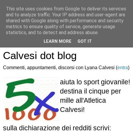
This site uses cookies from Google to deliver its services
and to analyze traffic. Your IP address and user-agent are
shared with Google along with performance and security
metrics to ensure quality of service, generate usage
statistics, and to detect and address abuse.
Atletica Sandro
LEARN MORE
GOT IT
Calvesi dot blog
Commenti, appuntamenti, discorsi con Lyana Calvesi (
entra
)
aiuta lo sport giovanile!
destina il cinque per
mille all'Atletica
Calvesi!
sulla dichiarazione dei redditi scrivi: