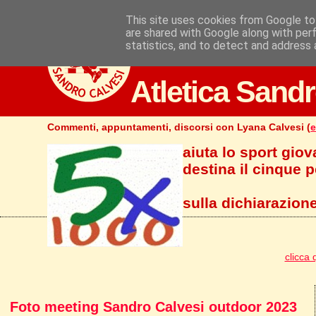
This site uses cookies from Google to 
are shared with Google along with per
statistics, and to detect and address 
Atletica Sandr
Commenti, appuntamenti, discorsi con Lyana Calvesi (
e
aiuta lo sport giov
destina il cinque pe
sulla dichiarazione
clicca 
Foto meeting Sandro Calvesi outdoor 2023