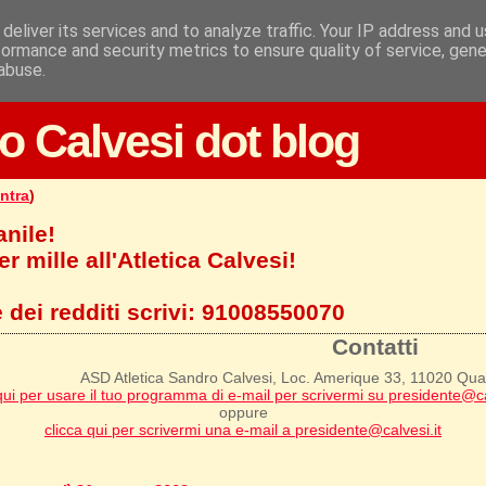
deliver its services and to analyze traffic. Your IP address and 
formance and security metrics to ensure quality of service, gen
abuse.
o Calvesi dot blog
ntra
)
anile!
r mille all'Atletica Calvesi!
 dei redditi scrivi:
91008550070
Contatti
ASD Atletica Sandro Calvesi, Loc. Amerique 33, 11020 Qu
qui per usare il tuo programma di e-mail per scrivermi su presidente@ca
oppure
clicca qui per scrivermi una e-mail a presidente@calvesi.it