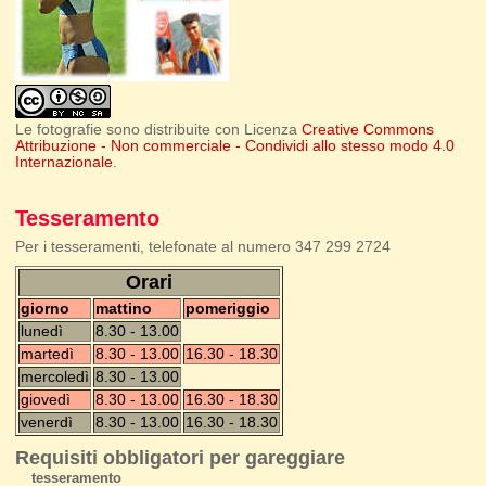
Le fotografie sono distribuite con Licenza
Creative Commons
Attribuzione - Non commerciale - Condividi allo stesso modo 4.0
Internazionale
.
Tesseramento
Per i tesseramenti, telefonate al numero 347 299 2724
Orari
giorno
mattino
pomeriggio
lunedì
8.30 - 13.00
martedì
8.30 - 13.00
16.30 - 18.30
mercoledì
8.30 - 13.00
giovedì
8.30 - 13.00
16.30 - 18.30
venerdì
8.30 - 13.00
16.30 - 18.30
Requisiti obbligatori per gareggiare
tesseramento