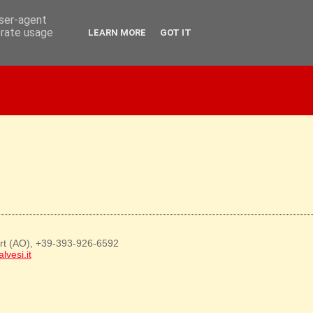
user-agent
erate usage
LEARN MORE
GOT IT
art (AO), +39-393-926-6592
lvesi.it