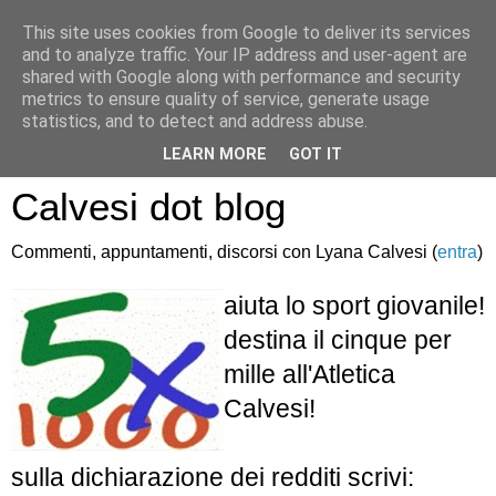
This site uses cookies from Google to deliver its services
and to analyze traffic. Your IP address and user-agent are
shared with Google along with performance and security
metrics to ensure quality of service, generate usage
statistics, and to detect and address abuse.
Atletica Sandro
LEARN MORE
GOT IT
Calvesi dot blog
Commenti, appuntamenti, discorsi con Lyana Calvesi (
entra
)
aiuta lo sport giovanile!
destina il cinque per
mille all'Atletica
Calvesi!
sulla dichiarazione dei redditi scrivi: