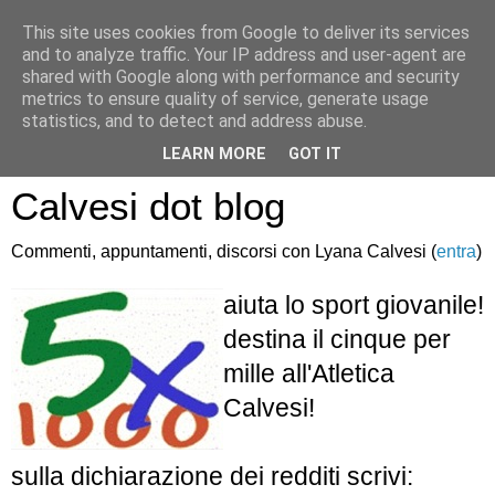
This site uses cookies from Google to deliver its services
and to analyze traffic. Your IP address and user-agent are
shared with Google along with performance and security
metrics to ensure quality of service, generate usage
statistics, and to detect and address abuse.
Atletica Sandro
LEARN MORE
GOT IT
Calvesi dot blog
Commenti, appuntamenti, discorsi con Lyana Calvesi (
entra
)
aiuta lo sport giovanile!
destina il cinque per
mille all'Atletica
Calvesi!
sulla dichiarazione dei redditi scrivi: