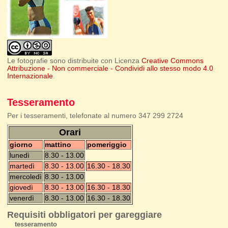
Le fotografie sono distribuite con Licenza
Creative Commons
Attribuzione - Non commerciale - Condividi allo stesso modo 4.0
Internazionale
.
Tesseramento
Per i tesseramenti, telefonate al numero 347 299 2724
Orari
giorno
mattino
pomeriggio
lunedì
8.30 - 13.00
martedì
8.30 - 13.00
16.30 - 18.30
mercoledì
8.30 - 13.00
giovedì
8.30 - 13.00
16.30 - 18.30
venerdì
8.30 - 13.00
16.30 - 18.30
Requisiti obbligatori per gareggiare
tesseramento