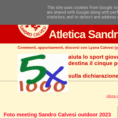
This site uses cookies from Google to 
are shared with Google along with per
statistics, and to detect and address 
Atletica Sandr
Commenti, appuntamenti, discorsi con Lyana Calvesi (
e
aiuta lo sport giov
destina il cinque pe
sulla dichiarazione
clicca 
Foto meeting Sandro Calvesi outdoor 2023