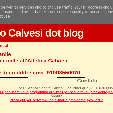
deliver its services and to analyze traffic. Your IP address and 
formance and security metrics to ensure quality of service, gen
abuse.
o Calvesi dot blog
ntra
)
anile!
r mille all'Atletica Calvesi!
 dei redditi scrivi:
91008550070
Contatti
ASD Atletica Sandro Calvesi, Loc. Amerique 33, 11020 Qu
qui per usare il tuo programma di e-mail per scrivermi su presidente@ca
oppure
clicca qui per scrivermi una e-mail a presidente@calvesi.it