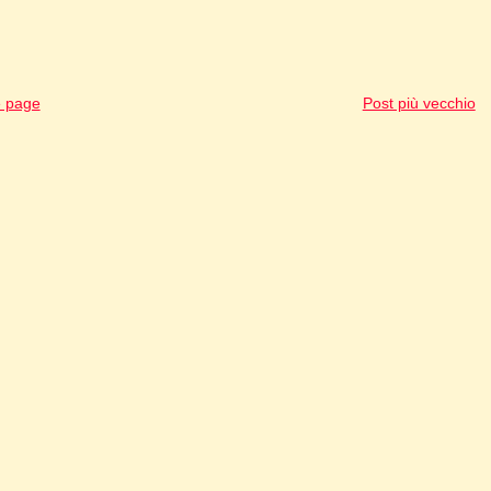
 page
Post più vecchio