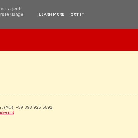
user-agent
erate usage
LEARN MORE
GOT IT
art (AO), +39-393-926-6592
lvesi.it