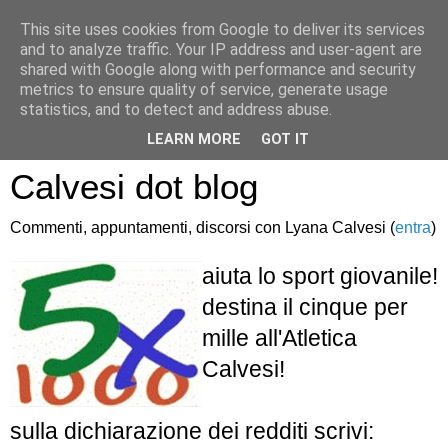
This site uses cookies from Google to deliver its services
and to analyze traffic. Your IP address and user-agent are
shared with Google along with performance and security
metrics to ensure quality of service, generate usage
statistics, and to detect and address abuse.
Atletica Sandro
LEARN MORE
GOT IT
Calvesi dot blog
Commenti, appuntamenti, discorsi con Lyana Calvesi (
entra
)
aiuta lo sport giovanile!
destina il cinque per
mille all'Atletica
Calvesi!
sulla dichiarazione dei redditi scrivi: