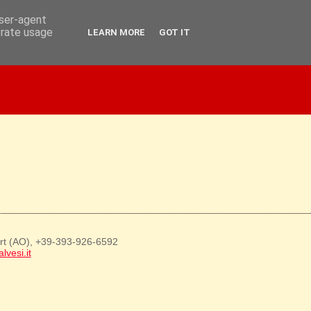
user-agent
erate usage
LEARN MORE
GOT IT
art (AO), +39-393-926-6592
lvesi.it