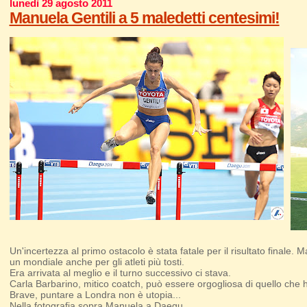
lunedì 29 agosto 2011
Manuela Gentili a 5 maledetti centesimi!
Un'incertezza al primo ostacolo è stata fatale per il risultato final
un mondiale anche per gli atleti più tosti.
Era arrivata al meglio e il turno successivo ci stava.
Carla Barbarino, mitico coatch, può essere orgogliosa di quello che ha
Brave, puntare a Londra non è utopia...
Nella fotografia sopra Manuela a Daegu