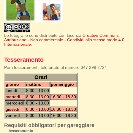
Le fotografie sono distribuite con Licenza
Creative Commons
Attribuzione - Non commerciale - Condividi allo stesso modo 4.0
Internazionale
.
Tesseramento
Per i tesseramenti, telefonate al numero 347 299 2724
Orari
giorno
mattino
pomeriggio
lunedì
8.30 - 13.00
martedì
8.30 - 13.00
16.30 - 18.30
mercoledì
8.30 - 13.00
giovedì
8.30 - 13.00
16.30 - 18.30
venerdì
8.30 - 13.00
16.30 - 18.30
Requisiti obbligatori per gareggiare
tesseramento