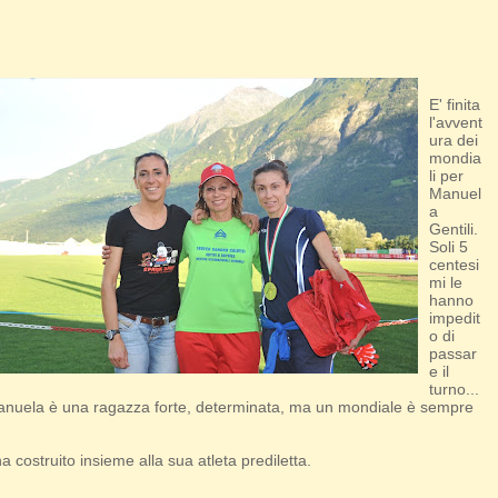
E' finita
l'avvent
ura dei
mondia
li per
Manuel
a
Gentili.
Soli 5
centesi
mi le
hanno
impedit
o di
passar
e il
turno...
e. Manuela è una ragazza forte, determinata, ma un mondiale è sempre
 costruito insieme alla sua atleta prediletta.