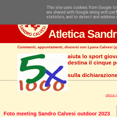
This site uses cookies from Google to 
are shared with Google along with per
statistics, and to detect and address 
Atletica Sandr
Commenti, appuntamenti, discorsi con Lyana Calvesi (
e
aiuta lo sport giov
destina il cinque pe
sulla dichiarazione
clicca 
Foto meeting Sandro Calvesi outdoor 2023