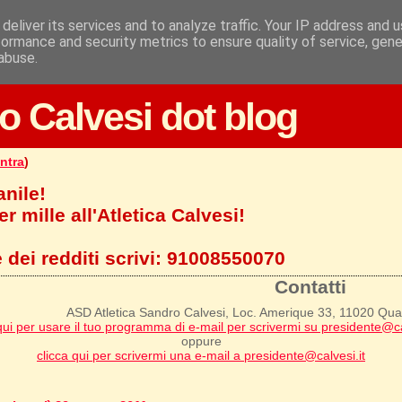
deliver its services and to analyze traffic. Your IP address and 
formance and security metrics to ensure quality of service, gen
abuse.
o Calvesi dot blog
ntra
)
anile!
r mille all'Atletica Calvesi!
 dei redditi scrivi:
91008550070
Contatti
ASD Atletica Sandro Calvesi, Loc. Amerique 33, 11020 Qu
qui per usare il tuo programma di e-mail per scrivermi su presidente@ca
oppure
clicca qui per scrivermi una e-mail a presidente@calvesi.it