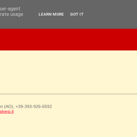
user-agent
erate usage
LEARN MORE
GOT IT
art (AO), +39-393-926-6592
lvesi.it