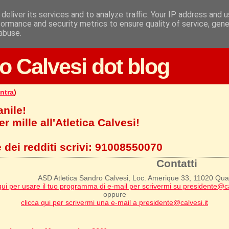
deliver its services and to analyze traffic. Your IP address and 
formance and security metrics to ensure quality of service, gen
abuse.
o Calvesi dot blog
ntra
)
anile!
r mille all'Atletica Calvesi!
 dei redditi scrivi:
91008550070
Contatti
ASD Atletica Sandro Calvesi, Loc. Amerique 33, 11020 Qu
qui per usare il tuo programma di e-mail per scrivermi su presidente@ca
oppure
clicca qui per scrivermi una e-mail a presidente@calvesi.it