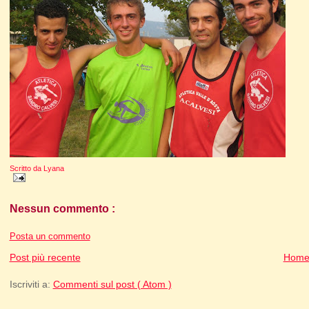
Scritto da
Lyana
Nessun commento :
Posta un commento
Post più recente
Home
Iscriviti a:
Commenti sul post ( Atom )