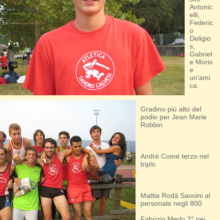
Antonic
elli,
Federic
o
Deligio
s,
Gabriel
e Moris
e
un'ami
ca.
Gradino più alto del
podio per Jean Marie
Robbin
André Comé terzo nel
triplo
Mattia Rodà Savoini al
personale negli 800
Fabrizio Merlo 2° nei