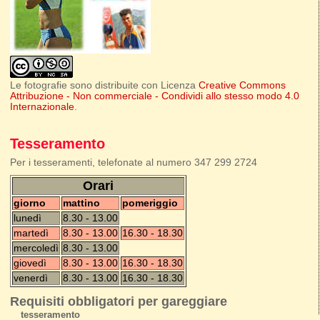
Le fotografie sono distribuite con Licenza
Creative Commons
Attribuzione - Non commerciale - Condividi allo stesso modo 4.0
Internazionale
.
Tesseramento
Per i tesseramenti, telefonate al numero 347 299 2724
Orari
giorno
mattino
pomeriggio
lunedì
8.30 - 13.00
martedì
8.30 - 13.00
16.30 - 18.30
mercoledì
8.30 - 13.00
giovedì
8.30 - 13.00
16.30 - 18.30
venerdì
8.30 - 13.00
16.30 - 18.30
Requisiti obbligatori per gareggiare
tesseramento