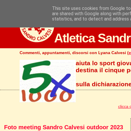
This site uses cookies from Google to 
are shared with Google along with per
statistics, and to detect and address 
Atletica Sandr
Commenti, appuntamenti, discorsi con Lyana Calvesi (
e
aiuta lo sport giov
destina il cinque pe
sulla dichiarazione
clicca 
Foto meeting Sandro Calvesi outdoor 2023