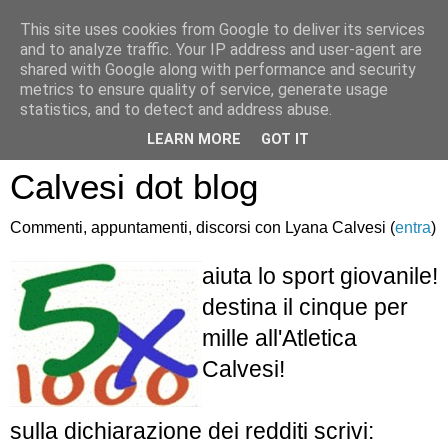
This site uses cookies from Google to deliver its services
and to analyze traffic. Your IP address and user-agent are
shared with Google along with performance and security
metrics to ensure quality of service, generate usage
statistics, and to detect and address abuse.
Atletica Sandro
LEARN MORE
GOT IT
Calvesi dot blog
Commenti, appuntamenti, discorsi con Lyana Calvesi (
entra
)
aiuta lo sport giovanile!
destina il cinque per
mille all'Atletica
Calvesi!
sulla dichiarazione dei redditi scrivi: