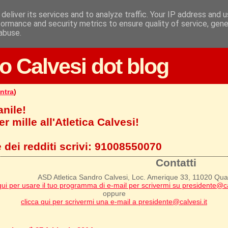
deliver its services and to analyze traffic. Your IP address and 
formance and security metrics to ensure quality of service, gen
abuse.
o Calvesi dot blog
ntra
)
anile!
r mille all'Atletica Calvesi!
 dei redditi scrivi:
91008550070
Contatti
ASD Atletica Sandro Calvesi, Loc. Amerique 33, 11020 Qu
qui per usare il tuo programma di e-mail per scrivermi su presidente@ca
oppure
clicca qui per scrivermi una e-mail a presidente@calvesi.it