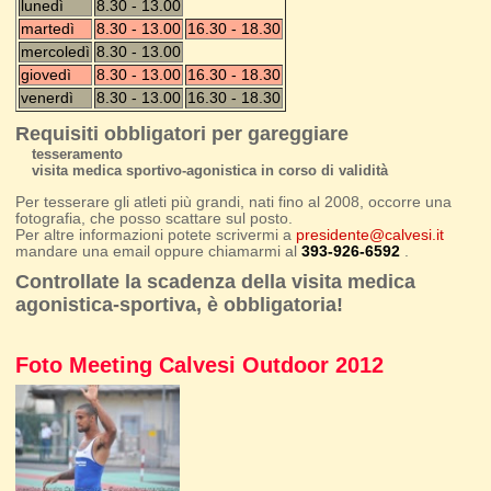
lunedì
8.30 - 13.00
martedì
8.30 - 13.00
16.30 - 18.30
mercoledì
8.30 - 13.00
giovedì
8.30 - 13.00
16.30 - 18.30
venerdì
8.30 - 13.00
16.30 - 18.30
Requisiti obbligatori per gareggiare
tesseramento
visita medica sportivo-agonistica in corso di validità
Per tesserare gli atleti più grandi, nati fino al 2008, occorre una
fotografia, che posso scattare sul posto.
Per altre informazioni potete scrivermi a
presidente@calvesi.it
mandare una email oppure chiamarmi al
393-926-6592
.
Controllate la scadenza della visita medica
agonistica-sportiva, è obbligatoria!
Foto Meeting Calvesi Outdoor 2012