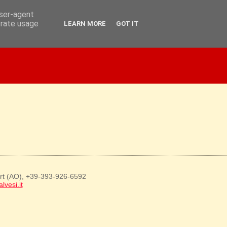
user-agent
erate usage
LEARN MORE
GOT IT
art (AO), +39-393-926-6592
lvesi.it