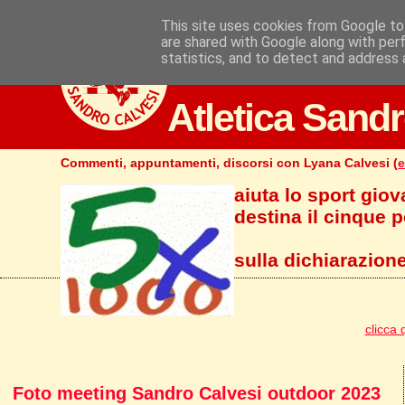
This site uses cookies from Google to 
are shared with Google along with per
statistics, and to detect and address 
Atletica Sandr
Commenti, appuntamenti, discorsi con Lyana Calvesi (
e
aiuta lo sport giov
destina il cinque pe
sulla dichiarazione
clicca 
Foto meeting Sandro Calvesi outdoor 2023