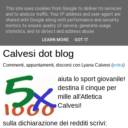
This site uses cookies from Google to deliver its services
and to analyze traffic. Your IP address and user-agent are
shared with Google along with performance and security
metrics to ensure quality of service, generate usage
statistics, and to detect and address abuse.
Atletica Sandro
LEARN MORE
GOT IT
Calvesi dot blog
Commenti, appuntamenti, discorsi con Lyana Calvesi (
entra
)
aiuta lo sport giovanile!
destina il cinque per
mille all'Atletica
Calvesi!
sulla dichiarazione dei redditi scrivi: