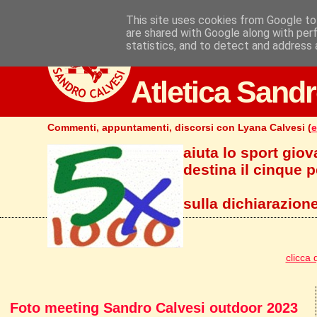
This site uses cookies from Google to 
are shared with Google along with per
statistics, and to detect and address 
Atletica Sandr
Commenti, appuntamenti, discorsi con Lyana Calvesi (
e
aiuta lo sport giov
destina il cinque pe
sulla dichiarazione
clicca 
Foto meeting Sandro Calvesi outdoor 2023