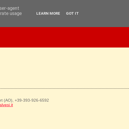
user-agent
erate usage
LEARN MORE
GOT IT
art (AO), +39-393-926-6592
lvesi.it