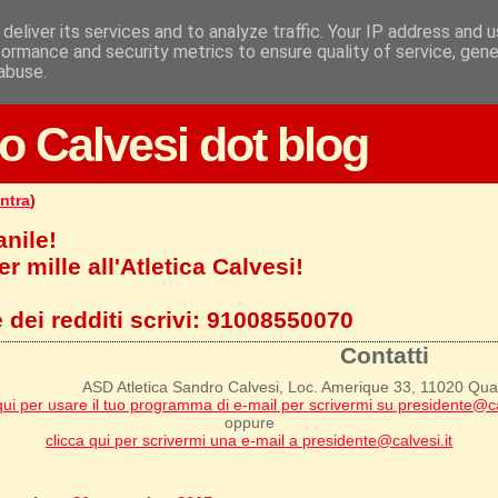
deliver its services and to analyze traffic. Your IP address and 
formance and security metrics to ensure quality of service, gen
abuse.
o Calvesi dot blog
ntra
)
anile!
r mille all'Atletica Calvesi!
 dei redditi scrivi:
91008550070
Contatti
ASD Atletica Sandro Calvesi, Loc. Amerique 33, 11020 Qu
qui per usare il tuo programma di e-mail per scrivermi su presidente@ca
oppure
clicca qui per scrivermi una e-mail a presidente@calvesi.it