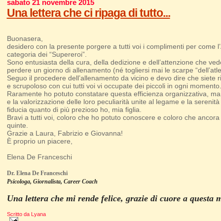
sabato 21 novembre 2015
Una lettera che ci ripaga di tutto...
Buonasera,
desidero con la presente porgere a tutti voi i complimenti per come l’At
categoria dei “Supereroi”.
Sono entusiasta della cura, della dedizione e dell’attenzione che ved
perdere un giorno di allenamento (né togliersi mai le scarpe “dell’atle
Seguo il procedere dell’allenamento da vicino e devo dire che siete r
e scrupoloso con cui tutti voi vi occupate dei piccoli in ogni momento
Raramente ho potuto constatare questa efficienza organizzativa, ma no
e la valorizzazione delle loro peculiarità unite al legame e la serenità
fiducia quanto di più prezioso ho, mia figlia.
Bravi a tutti voi, coloro che ho potuto conoscere e coloro che ancor
quinte.
Grazie a Laura, Fabrizio e Giovanna!
È proprio un piacere,
Elena De Franceschi
Dr. Elena De Franceschi
Psicologa, Giornalista, Career Coach
Una lettera che mi rende felice, grazie di cuore a questa m
Scritto da
Lyana