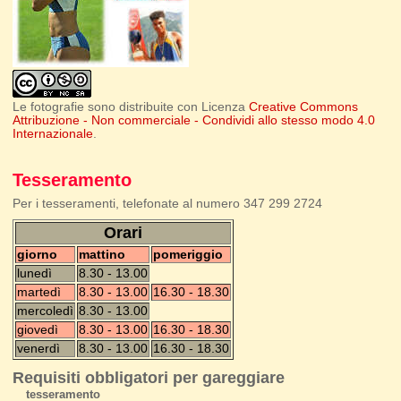
Le fotografie sono distribuite con Licenza
Creative Commons
Attribuzione - Non commerciale - Condividi allo stesso modo 4.0
Internazionale
.
Tesseramento
Per i tesseramenti, telefonate al numero 347 299 2724
Orari
giorno
mattino
pomeriggio
lunedì
8.30 - 13.00
martedì
8.30 - 13.00
16.30 - 18.30
mercoledì
8.30 - 13.00
giovedì
8.30 - 13.00
16.30 - 18.30
venerdì
8.30 - 13.00
16.30 - 18.30
Requisiti obbligatori per gareggiare
tesseramento