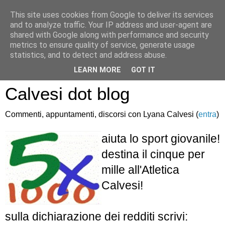
This site uses cookies from Google to deliver its services
and to analyze traffic. Your IP address and user-agent are
shared with Google along with performance and security
metrics to ensure quality of service, generate usage
statistics, and to detect and address abuse.
Atletica Sandro
LEARN MORE
GOT IT
Calvesi dot blog
Commenti, appuntamenti, discorsi con Lyana Calvesi (
entra
)
aiuta lo sport giovanile!
destina il cinque per
mille all'Atletica
Calvesi!
sulla dichiarazione dei redditi scrivi: