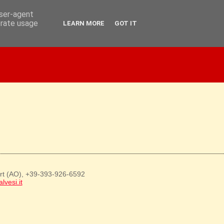
user-agent
erate usage
LEARN MORE
GOT IT
art (AO), +39-393-926-6592
lvesi.it