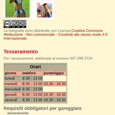
Le fotografie sono distribuite con Licenza
Creative Commons
Attribuzione - Non commerciale - Condividi allo stesso modo 4.0
Internazionale
.
Tesseramento
Per i tesseramenti, telefonate al numero 347 299 2724
Orari
giorno
mattino
pomeriggio
lunedì
8.30 - 13.00
martedì
8.30 - 13.00
16.30 - 18.30
mercoledì
8.30 - 13.00
giovedì
8.30 - 13.00
16.30 - 18.30
venerdì
8.30 - 13.00
16.30 - 18.30
Requisiti obbligatori per gareggiare
tesseramento