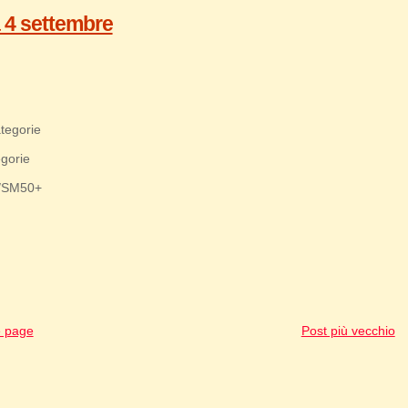
 4 settembre
ategorie
egorie
J/SM50+
 page
Post più vecchio