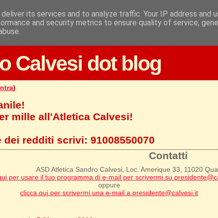
deliver its services and to analyze traffic. Your IP address and 
formance and security metrics to ensure quality of service, gen
abuse.
o Calvesi dot blog
ntra
)
anile!
r mille all'Atletica Calvesi!
 dei redditi scrivi:
91008550070
Contatti
ASD Atletica Sandro Calvesi, Loc. Amerique 33, 11020 Qu
qui per usare il tuo programma di e-mail per scrivermi su presidente@ca
oppure
clicca qui per scrivermi una e-mail a presidente@calvesi.it