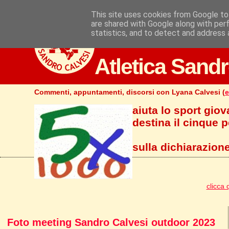
This site uses cookies from Google to 
are shared with Google along with per
statistics, and to detect and address 
Atletica Sandr
Commenti, appuntamenti, discorsi con Lyana Calvesi (
e
aiuta lo sport giov
destina il cinque pe
sulla dichiarazione
clicca 
Foto meeting Sandro Calvesi outdoor 2023