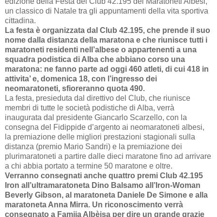
edizione della Festa del Club 42.195 dei Maratoneti Albesi,
un classico di Natale tra gli appuntamenti della vita sportiva
cittadina.
La festa è organizzata dal Club 42.195, che prende il suo
nome dalla distanza della maratona e che riunisce tutti i
maratoneti residenti nell’albese o appartenenti a una
squadra podistica di Alba che abbiano corso una
maratona: ne fanno parte ad oggi 460 atleti, di cui 418 in
attivita’ e, domenica 18, con l’ingresso dei
neomaratoneti, sfioreranno quota 490.
La festa, presieduta dal direttivo del Club, che riunisce
membri di tutte le società podistiche di Alba, verrà
inaugurata dal presidente Giancarlo Scarzello, con la
consegna del Fidippide d’argento ai neomaratoneti albesi,
la premiazione delle migliori prestazioni stagionali sulla
distanza (premio Mario Sandri) e la premiazione dei
plurimaratoneti a partire dalle dieci maratone fino ad arrivare
a chi abbia portato a termine 50 maratone e oltre.
Verranno consegnati anche quattro premi Club 42.195
Iron all’ultramaratoneta Dino Balsamo all’Iron-Woman
Beverly Gibson, al maratoneta Daniele De Simone e alla
maratoneta Anna Mirra. Un riconoscimento verrà
consegnato a Famija Albèisa per dire un grande grazie