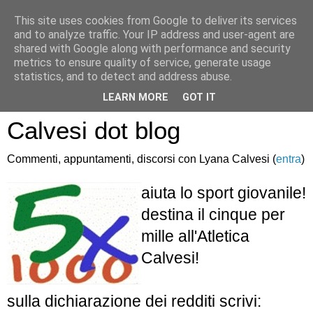
This site uses cookies from Google to deliver its services
and to analyze traffic. Your IP address and user-agent are
shared with Google along with performance and security
metrics to ensure quality of service, generate usage
statistics, and to detect and address abuse.
Atletica Sandro
LEARN MORE
GOT IT
Calvesi dot blog
Commenti, appuntamenti, discorsi con Lyana Calvesi (
entra
)
aiuta lo sport giovanile!
destina il cinque per
mille all'Atletica
Calvesi!
sulla dichiarazione dei redditi scrivi: