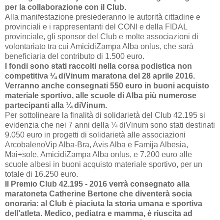
per la collaborazione con il Club.
Alla manifestazione presiederanno le autorità cittadine e
provinciali e i rappresentanti del CONI e della FIDAL
provinciale, gli sponsor del Club e molte associazioni di
volontariato tra cui AmicidiZampa Alba onlus, che sarà
beneficiaria del contributo di 1.500 euro.
I fondi sono stati raccolti nella corsa podistica non
competitiva ¼ diVinum maratona del 28 aprile 2016.
Verranno anche consegnati 550 euro in buoni acquisto
materiale sportivo, alle scuole di Alba più numerose
partecipanti alla ¼ diVinum.
Per sottolineare la finalità di solidarietà del Club 42.195 si
evidenzia che nei 7 anni della ¼ diVinum sono stati destinati
9.050 euro in progetti di solidarietà alle associazioni
ArcobalenoVip Alba-Bra, Avis Alba e Famija Albesia,
Mai+sole, AmicidiZampa Alba onlus, e 7.200 euro alle
scuole albesi in buoni acquisto materiale sportivo, per un
totale di 16.250 euro.
Il Premio Club 42.195 - 2016 verrà consegnato alla
maratoneta Catherine Bertone che diventerà socia
onoraria: al Club è piaciuta la storia umana e sportiva
dell’atleta. Medico, pediatra e mamma, è riuscita ad