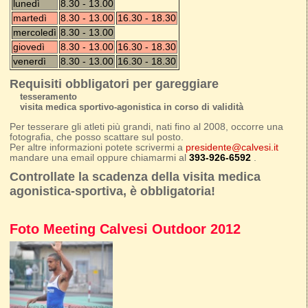
lunedì
8.30 - 13.00
martedì
8.30 - 13.00
16.30 - 18.30
mercoledì
8.30 - 13.00
giovedì
8.30 - 13.00
16.30 - 18.30
venerdì
8.30 - 13.00
16.30 - 18.30
Requisiti obbligatori per gareggiare
tesseramento
visita medica sportivo-agonistica in corso di validità
Per tesserare gli atleti più grandi, nati fino al 2008, occorre una
fotografia, che posso scattare sul posto.
Per altre informazioni potete scrivermi a
presidente@calvesi.it
mandare una email oppure chiamarmi al
393-926-6592
.
Controllate la scadenza della visita medica
agonistica-sportiva, è obbligatoria!
Foto Meeting Calvesi Outdoor 2012