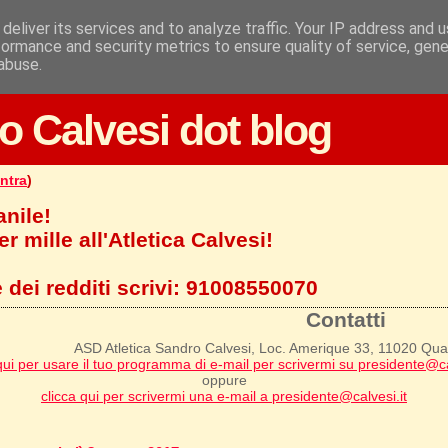
deliver its services and to analyze traffic. Your IP address and 
formance and security metrics to ensure quality of service, gen
abuse.
o Calvesi dot blog
ntra
)
anile!
r mille all'Atletica Calvesi!
 dei redditi scrivi:
91008550070
Contatti
ASD Atletica Sandro Calvesi, Loc. Amerique 33, 11020 Qu
qui per usare il tuo programma di e-mail per scrivermi su presidente@ca
oppure
clicca qui per scrivermi una e-mail a presidente@calvesi.it