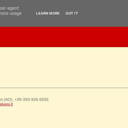
user-agent
erate usage
LEARN MORE
GOT IT
art (AO), +39-393-926-6592
lvesi.it