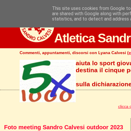
This site uses cookies from Google to 
are shared with Google along with per
statistics, and to detect and address 
Atletica Sandr
Commenti, appuntamenti, discorsi con Lyana Calvesi (
e
aiuta lo sport giov
destina il cinque pe
sulla dichiarazione
clicca 
Foto meeting Sandro Calvesi outdoor 2023