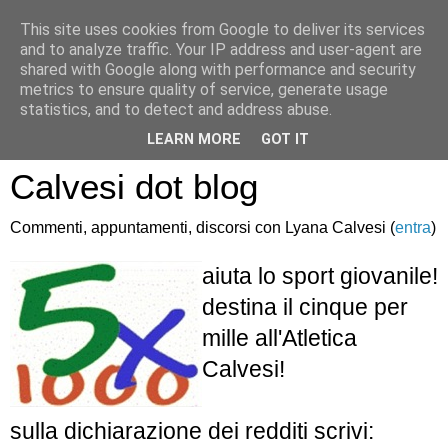
This site uses cookies from Google to deliver its services
and to analyze traffic. Your IP address and user-agent are
shared with Google along with performance and security
metrics to ensure quality of service, generate usage
statistics, and to detect and address abuse.
Atletica Sandro
LEARN MORE
GOT IT
Calvesi dot blog
Commenti, appuntamenti, discorsi con Lyana Calvesi (
entra
)
aiuta lo sport giovanile!
destina il cinque per
mille all'Atletica
Calvesi!
sulla dichiarazione dei redditi scrivi: