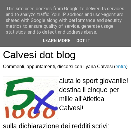
This site uses cookies from Google to deliver its services
and to analyze traffic. Your IP address and user-agent are
shared with Google along with performance and security
metrics to ensure quality of service, generate usage
statistics, and to detect and address abuse.
Atletica Sandro
LEARN MORE
GOT IT
Calvesi dot blog
Commenti, appuntamenti, discorsi con Lyana Calvesi (
entra
)
aiuta lo sport giovanile!
destina il cinque per
mille all'Atletica
Calvesi!
sulla dichiarazione dei redditi scrivi: