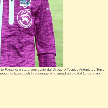
o Rastello, è stata convocata dal Direttore Tecnico Antonio La Torre
mpegni di lavoro potrà raggiungere la squadra solo dal 13 gennaio.