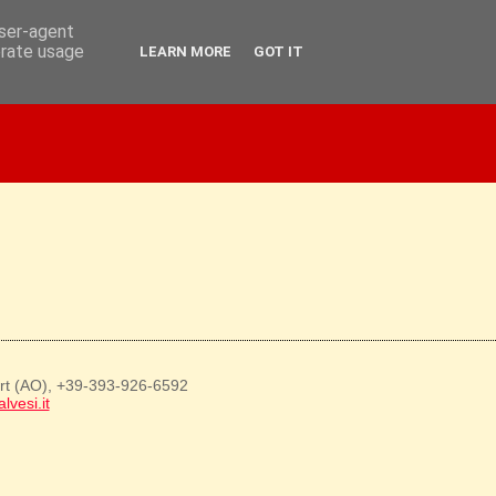
user-agent
erate usage
LEARN MORE
GOT IT
art (AO), +39-393-926-6592
lvesi.it