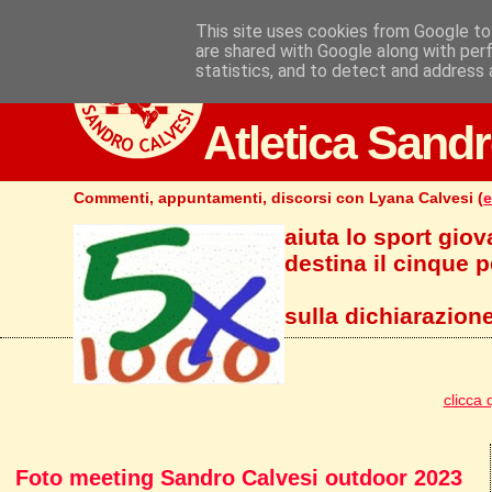
This site uses cookies from Google to 
are shared with Google along with per
statistics, and to detect and address 
Atletica Sandr
Commenti, appuntamenti, discorsi con Lyana Calvesi (
e
aiuta lo sport giov
destina il cinque pe
sulla dichiarazione
clicca 
Foto meeting Sandro Calvesi outdoor 2023