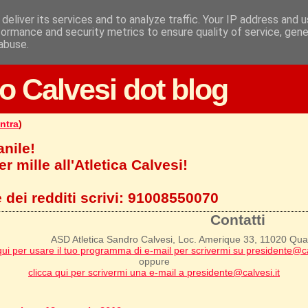
deliver its services and to analyze traffic. Your IP address and 
formance and security metrics to ensure quality of service, gen
abuse.
o Calvesi dot blog
ntra
)
anile!
r mille all'Atletica Calvesi!
 dei redditi scrivi:
91008550070
Contatti
ASD Atletica Sandro Calvesi, Loc. Amerique 33, 11020 Qu
qui per usare il tuo programma di e-mail per scrivermi su presidente@ca
oppure
clicca qui per scrivermi una e-mail a presidente@calvesi.it