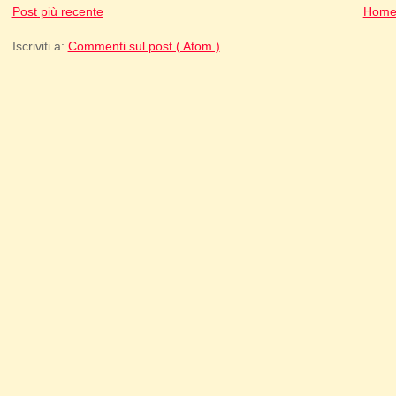
Post più recente
Home
Iscriviti a:
Commenti sul post ( Atom )