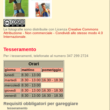
Le fotografie sono distribuite con Licenza
Creative Commons
Attribuzione - Non commerciale - Condividi allo stesso modo 4.0
Internazionale
.
Tesseramento
Per i tesseramenti, telefonate al numero 347 299 2724
Orari
giorno
mattino
pomeriggio
lunedì
8.30 - 13.00
martedì
8.30 - 13.00
16.30 - 18.30
mercoledì
8.30 - 13.00
giovedì
8.30 - 13.00
16.30 - 18.30
venerdì
8.30 - 13.00
16.30 - 18.30
Requisiti obbligatori per gareggiare
tesseramento