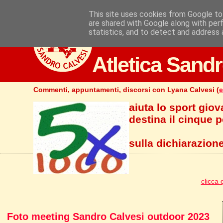
This site uses cookies from Google to 
are shared with Google along with per
statistics, and to detect and address 
Atletica Sandr
Commenti, appuntamenti, discorsi con Lyana Calvesi (
e
aiuta lo sport giov
destina il cinque pe
sulla dichiarazione
clicca 
Foto meeting Sandro Calvesi outdoor 2023