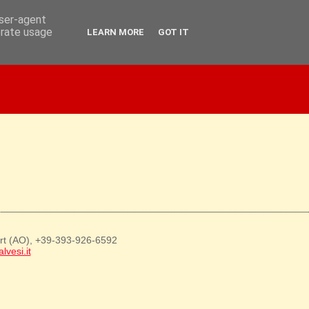
user-agent
erate usage
LEARN MORE
GOT IT
art (AO), +39-393-926-6592
lvesi.it