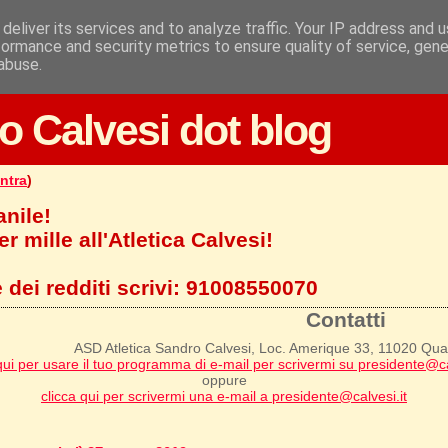
deliver its services and to analyze traffic. Your IP address and 
formance and security metrics to ensure quality of service, gen
abuse.
o Calvesi dot blog
ntra
)
anile!
r mille all'Atletica Calvesi!
 dei redditi scrivi:
91008550070
Contatti
ASD Atletica Sandro Calvesi, Loc. Amerique 33, 11020 Qu
qui per usare il tuo programma di e-mail per scrivermi su presidente@ca
oppure
clicca qui per scrivermi una e-mail a presidente@calvesi.it