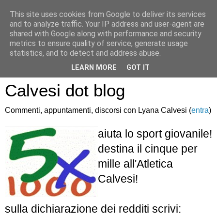
This site uses cookies from Google to deliver its services
and to analyze traffic. Your IP address and user-agent are
shared with Google along with performance and security
metrics to ensure quality of service, generate usage
statistics, and to detect and address abuse.
Atletica Sandro
LEARN MORE
GOT IT
Calvesi dot blog
Commenti, appuntamenti, discorsi con Lyana Calvesi (
entra
)
aiuta lo sport giovanile!
destina il cinque per
mille all'Atletica
Calvesi!
sulla dichiarazione dei redditi scrivi: