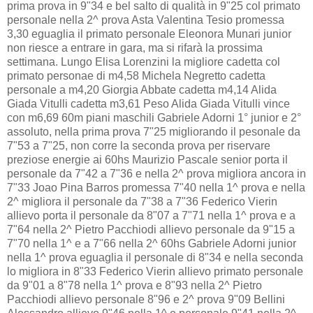
prima prova in 9"34 e bel salto di qualità in 9"25 col primato
personale nella 2^ prova Asta Valentina Tesio promessa
3,30 eguaglia il primato personale Eleonora Munari junior
non riesce a entrare in gara, ma si rifarà la prossima
settimana. Lungo Elisa Lorenzini la migliore cadetta col
primato personae di m4,58 Michela Negretto cadetta
personale a m4,20 Giorgia Abbate cadetta m4,14 Alida
Giada Vitulli cadetta m3,61 Peso Alida Giada Vitulli vince
con m6,69 60m piani maschili Gabriele Adorni 1° junior e 2°
assoluto, nella prima prova 7"25 migliorando il pesonale da
7"53 a 7"25, non corre la seconda prova per riservare
preziose energie ai 60hs Maurizio Pascale senior porta il
personale da 7"42 a 7"36 e nella 2^ prova migliora ancora in
7"33 Joao Pina Barros promessa 7"40 nella 1^ prova e nella
2^ migliora il personale da 7"38 a 7"36 Federico Vierin
allievo porta il personale da 8"07 a 7"71 nella 1^ prova e a
7"64 nella 2^ Pietro Pacchiodi allievo personale da 9"15 a
7"70 nella 1^ e a 7"66 nella 2^ 60hs Gabriele Adorni junior
nella 1^ prova eguaglia il personale di 8"34 e nella seconda
lo migliora in 8"33 Federico Vierin allievo primato personale
da 9"01 a 8"78 nella 1^ prova e 8"93 nella 2^ Pietro
Pacchiodi allievo personale 8"96 e 2^ prova 9"09 Bellini