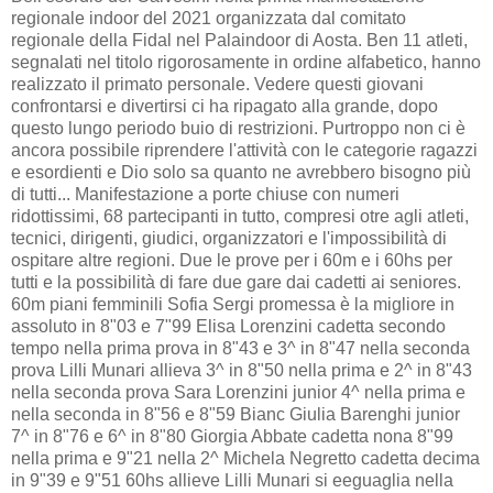
regionale indoor del 2021 organizzata dal comitato
regionale della Fidal nel Palaindoor di Aosta. Ben 11 atleti,
segnalati nel titolo rigorosamente in ordine alfabetico, hanno
realizzato il primato personale. Vedere questi giovani
confrontarsi e divertirsi ci ha ripagato alla grande, dopo
questo lungo periodo buio di restrizioni. Purtroppo non ci è
ancora possibile riprendere l'attività con le categorie ragazzi
e esordienti e Dio solo sa quanto ne avrebbero bisogno più
di tutti... Manifestazione a porte chiuse con numeri
ridottissimi, 68 partecipanti in tutto, compresi otre agli atleti,
tecnici, dirigenti, giudici, organizzatori e l'impossibilità di
ospitare altre regioni. Due le prove per i 60m e i 60hs per
tutti e la possibilità di fare due gare dai cadetti ai seniores.
60m piani femminili Sofia Sergi promessa è la migliore in
assoluto in 8"03 e 7"99 Elisa Lorenzini cadetta secondo
tempo nella prima prova in 8"43 e 3^ in 8"47 nella seconda
prova Lilli Munari allieva 3^ in 8"50 nella prima e 2^ in 8"43
nella seconda prova Sara Lorenzini junior 4^ nella prima e
nella seconda in 8"56 e 8"59 Bianc Giulia Barenghi junior
7^ in 8"76 e 6^ in 8"80 Giorgia Abbate cadetta nona 8"99
nella prima e 9"21 nella 2^ Michela Negretto cadetta decima
in 9"39 e 9"51 60hs allieve Lilli Munari si eeguaglia nella