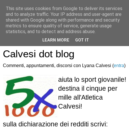
This site uses cookies from Google to deliver its services
and to analyze traffic. Your IP address and user-agent are
shared with Google along with performance and security
metrics to ensure quality of service, generate usage
statistics, and to detect and address abuse.
Atletica Sandro
LEARN MORE
GOT IT
Calvesi dot blog
Commenti, appuntamenti, discorsi con Lyana Calvesi (
entra
)
aiuta lo sport giovanile!
destina il cinque per
mille all'Atletica
Calvesi!
sulla dichiarazione dei redditi scrivi: