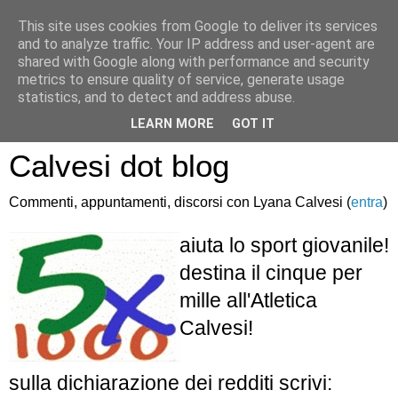
This site uses cookies from Google to deliver its services
and to analyze traffic. Your IP address and user-agent are
shared with Google along with performance and security
metrics to ensure quality of service, generate usage
statistics, and to detect and address abuse.
Atletica Sandro
LEARN MORE
GOT IT
Calvesi dot blog
Commenti, appuntamenti, discorsi con Lyana Calvesi (
entra
)
aiuta lo sport giovanile!
destina il cinque per
mille all'Atletica
Calvesi!
sulla dichiarazione dei redditi scrivi: