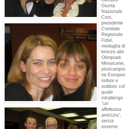
Giunta
Nazionale
Coni,
presidente
Comitato
Regionale
Fidal,
medaglia di
bronzo alle
Olimpiadi
Messicane,
pluricampio
ne Europeo
indoor e
outdoor, col
quale
intrattengo
"un'
affettuosa
amicizia",
senza
esserne