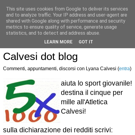
This site uses cookies from Google to deliver its services
and to analyze traffic. Your IP address and user-agent are
shared with Google along with performance and security
metrics to ensure quality of service, generate usage
statistics, and to detect and address abuse.
Atletica Sandro
LEARN MORE
GOT IT
Calvesi dot blog
Commenti, appuntamenti, discorsi con Lyana Calvesi (
entra
)
aiuta lo sport giovanile!
destina il cinque per
mille all'Atletica
Calvesi!
sulla dichiarazione dei redditi scrivi: