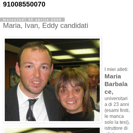
91008550070
mercoledì 30 aprile 2008
Maria, Ivan, Eddy candidati
I miei atleti:
Maria
Barbala
ce,
universitari
a di 23 anni
(esami finiti,
le manca
solo la tesi),
istruttore di