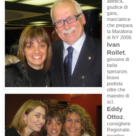
atletica,
giudice di
gara,
marciatrice
che prepara
la Maratona
di NY 2008.
Ivan
Rollet
,
giovane di
belle
speranze,
bravo
podista
oltre che
maestro di
scì.
Eddy
Ottoz
,
consigliere
Regionale,
membro