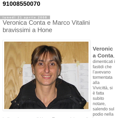
91008550070
lunedì 21 aprile 2008
Veronica Conta e Marco Vitalini
bravissimi a Hone
Veronic
a Conta
,
dimenticati i
fastidi che
l'avevano
tormentata
alla
Vivicittà, si
è fatta
subito
notare,
salendo sul
podio nella