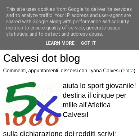
This site uses cookies from Google to deliver its services
and to analyze traffic. Your IP address and user-agent are
shared with Google along with performance and security
metrics to ensure quality of service, generate usage
statistics, and to detect and address abuse.
Atletica Sandro
LEARN MORE
GOT IT
Calvesi dot blog
Commenti, appuntamenti, discorsi con Lyana Calvesi (
entra
)
aiuta lo sport giovanile!
destina il cinque per
mille all'Atletica
Calvesi!
sulla dichiarazione dei redditi scrivi: