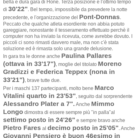
bella e dura gara di Hone. Terza posizione e l'ottimo tempo
30'22"
di
. Bel tempo, impossibile da prevedere la notte
Pont-Donnas
precedente, e l'organizzazione del
.
Peccato che qualche atleta esordiente non abbia potuto
gareggiare, nonostante il tesseramento effettuato perchè il
computer non ha inviato la ricevuta, come avrebbe dovuto. I
piccoli ci sono rimasti davvero male, ma non c'è stata
soluzione ed è rimasta solo una grande delusione.
Paulina Pallares
In gara tra le donne anche
(ottava in 33'17")
Moreno
, moglie del titolato
Gradizzi e Federica Teppex (nona in
33'21")
, brave tutte due.
Marco
Per i maschi 137 partecipanti, molto bene
Vitalini quarto in 23'53"
, seguito dal sorprendente
Alessandro Plater a 7".
Mimmo
Anche
Longo
dimostra di essere sempre più "in palla"al
settimo posto in 24'26"
e sempre bravo anche
Pietro Fares
decimo posto in
25'05"
al
. Anche
Giovanni Pensiero è buon 46esimo in