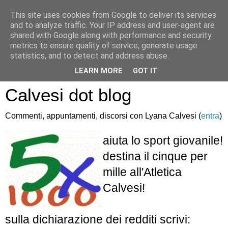
This site uses cookies from Google to deliver its services
and to analyze traffic. Your IP address and user-agent are
shared with Google along with performance and security
metrics to ensure quality of service, generate usage
statistics, and to detect and address abuse.
Atletica Sandro
LEARN MORE
GOT IT
Calvesi dot blog
Commenti, appuntamenti, discorsi con Lyana Calvesi (
entra
)
aiuta lo sport giovanile!
destina il cinque per
mille all'Atletica
Calvesi!
sulla dichiarazione dei redditi scrivi: