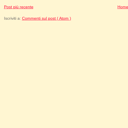
Post più recente
Home
Iscriviti a:
Commenti sul post ( Atom )