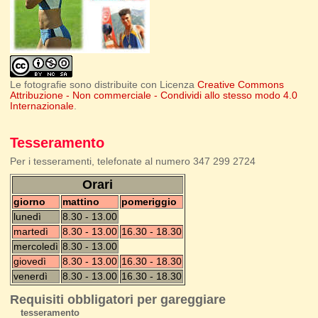
Le fotografie sono distribuite con Licenza
Creative Commons
Attribuzione - Non commerciale - Condividi allo stesso modo 4.0
Internazionale
.
Tesseramento
Per i tesseramenti, telefonate al numero 347 299 2724
Orari
giorno
mattino
pomeriggio
lunedì
8.30 - 13.00
martedì
8.30 - 13.00
16.30 - 18.30
mercoledì
8.30 - 13.00
giovedì
8.30 - 13.00
16.30 - 18.30
venerdì
8.30 - 13.00
16.30 - 18.30
Requisiti obbligatori per gareggiare
tesseramento