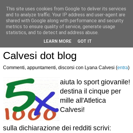
This site uses cookies from Google to deliver its services
and to analyze traffic. Your IP address and user-agent are
shared with Google along with performance and security
metrics to ensure quality of service, generate usage
statistics, and to detect and address abuse.
Atletica Sandro
LEARN MORE
GOT IT
Calvesi dot blog
Commenti, appuntamenti, discorsi con Lyana Calvesi (
entra
)
aiuta lo sport giovanile!
destina il cinque per
mille all'Atletica
Calvesi!
sulla dichiarazione dei redditi scrivi: