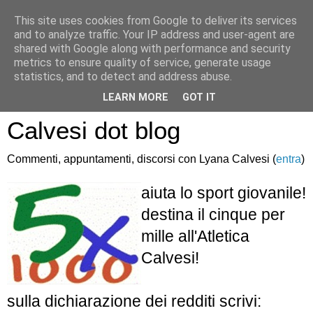
This site uses cookies from Google to deliver its services
and to analyze traffic. Your IP address and user-agent are
shared with Google along with performance and security
metrics to ensure quality of service, generate usage
statistics, and to detect and address abuse.
Atletica Sandro
LEARN MORE
GOT IT
Calvesi dot blog
Commenti, appuntamenti, discorsi con Lyana Calvesi (
entra
)
aiuta lo sport giovanile!
destina il cinque per
mille all'Atletica
Calvesi!
sulla dichiarazione dei redditi scrivi: