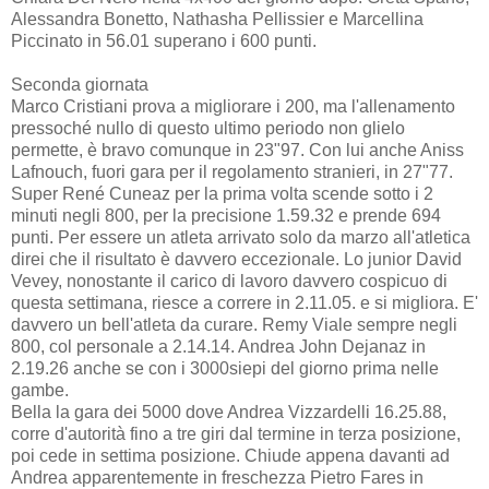
Alessandra Bonetto, Nathasha Pellissier e Marcellina
Piccinato in 56.01 superano i 600 punti.
Seconda giornata
Marco Cristiani prova a migliorare i 200, ma l'allenamento
pressoché nullo di questo ultimo periodo non glielo
permette, è bravo comunque in 23"97. Con lui anche Aniss
Lafnouch, fuori gara per il regolamento stranieri, in 27"77.
Super René Cuneaz per la prima volta scende sotto i 2
minuti negli 800, per la precisione 1.59.32 e prende 694
punti. Per essere un atleta arrivato solo da marzo all'atletica
direi che il risultato è davvero eccezionale. Lo junior David
Vevey, nonostante il carico di lavoro davvero cospicuo di
questa settimana, riesce a correre in 2.11.05. e si migliora. E'
davvero un bell'atleta da curare. Remy Viale sempre negli
800, col personale a 2.14.14. Andrea John Dejanaz in
2.19.26 anche se con i 3000siepi del giorno prima nelle
gambe.
Bella la gara dei 5000 dove Andrea Vizzardelli 16.25.88,
corre d'autorità fino a tre giri dal termine in terza posizione,
poi cede in settima posizione. Chiude appena davanti ad
Andrea apparentemente in freschezza Pietro Fares in