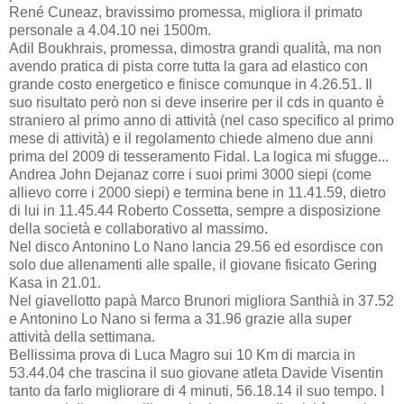
René Cuneaz, bravissimo promessa, migliora il primato
personale a 4.04.10 nei 1500m.
Adil Boukhrais, promessa, dimostra grandi qualità, ma non
avendo pratica di pista corre tutta la gara ad elastico con
grande costo energetico e finisce comunque in 4.26.51. Il
suo risultato però non si deve inserire per il cds in quanto è
straniero al primo anno di attività (nel caso specifico al primo
mese di attività) e il regolamento chiede almeno due anni
prima del 2009 di tesseramento Fidal. La logica mi sfugge...
Andrea John Dejanaz corre i suoi primi 3000 siepi (come
allievo corre i 2000 siepi) e termina bene in 11.41.59, dietro
di lui in 11.45.44 Roberto Cossetta, sempre a disposizione
della società e collaborativo al massimo.
Nel disco Antonino Lo Nano lancia 29.56 ed esordisce con
solo due allenamenti alle spalle, il giovane fisicato Gering
Kasa in 21.01.
Nel giavellotto papà Marco Brunori migliora Santhià in 37.52
e Antonino Lo Nano si ferma a 31.96 grazie alla super
attività della settimana.
Bellissima prova di Luca Magro sui 10 Km di marcia in
53.44.04 che trascina il suo giovane atleta Davide Visentin
tanto da farlo migliorare di 4 minuti, 56.18.14 il suo tempo. I