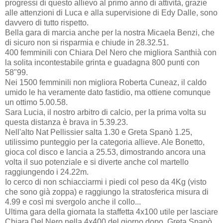
progressi di questo allievo al primo anno di attività, grazie
alle attenzioni di Luca e alla supervisione di Edy Dalle, sono
davvero di tutto rispetto.
Bella gara di marcia anche per la nostra Micaela Benzi, che
di sicuro non si risparmia e chiude in 28.32.51.
400 femminili con Chiara Del Nero che migliora Santhià con
la solita incontestabile grinta e guadagna 800 punti con
58"99.
Nei 1500 femminili non migliora Roberta Cuneaz, il caldo
umido le ha veramente dato fastidio, ma ottiene comunque
un ottimo 5.00.58.
Sara Lucia, il nostro arbitro di calcio, per la prima volta su
questa distanza è brava in 5.39.23.
Nell'alto Nat Pellissier salta 1.30 e Greta Spanò 1.25,
utilissimo punteggio per la categoria allieve. Ale Bonetto,
gioca col disco e lancia a 25.53, dimostrando ancora una
volta il suo potenziale e si diverte anche col martello
raggiungendo i 24.22m.
Io cerco di non schiacciarmi i piedi col peso da 4Kg (visto
che sono già zoppa) e raggiungo la stratosferica misura di
4.99 e così mi svergolo anche il collo...
Ultima gara della giornata la staffetta 4x100 utile per lasciare
Chiara Del Nero nella 4x400 del giorno dopo. Greta Spanò,