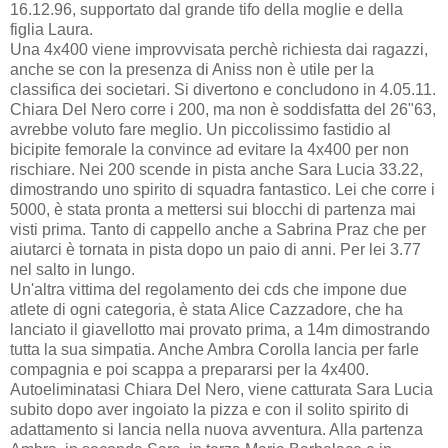
16.12.96, supportato dal grande tifo della moglie e della
figlia Laura.
Una 4x400 viene improvvisata perchè richiesta dai ragazzi,
anche se con la presenza di Aniss non è utile per la
classifica dei societari. Si divertono e concludono in 4.05.11.
Chiara Del Nero corre i 200, ma non è soddisfatta del 26"63,
avrebbe voluto fare meglio. Un piccolissimo fastidio al
bicipite femorale la convince ad evitare la 4x400 per non
rischiare. Nei 200 scende in pista anche Sara Lucia 33.22,
dimostrando uno spirito di squadra fantastico. Lei che corre i
5000, è stata pronta a mettersi sui blocchi di partenza mai
visti prima. Tanto di cappello anche a Sabrina Praz che per
aiutarci è tornata in pista dopo un paio di anni. Per lei 3.77
nel salto in lungo.
Un'altra vittima del regolamento dei cds che impone due
atlete di ogni categoria, è stata Alice Cazzadore, che ha
lanciato il giavellotto mai provato prima, a 14m dimostrando
tutta la sua simpatia. Anche Ambra Corolla lancia per farle
compagnia e poi scappa a prepararsi per la 4x400.
Autoeliminatasi Chiara Del Nero, viene catturata Sara Lucia
subito dopo aver ingoiato la pizza e con il solito spirito di
adattamento si lancia nella nuova avventura. Alla partenza