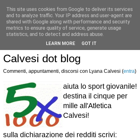
This site uses cookies from Google to deliver its services
and to analyze traffic. Your IP address and user-agent are
shared with Google along with performance and security
metrics to ensure quality of service, generate usage
statistics, and to detect and address abuse.
Atletica Sandro
LEARN MORE
GOT IT
Calvesi dot blog
Commenti, appuntamenti, discorsi con Lyana Calvesi (
entra
)
aiuta lo sport giovanile!
destina il cinque per
mille all'Atletica
Calvesi!
sulla dichiarazione dei redditi scrivi: