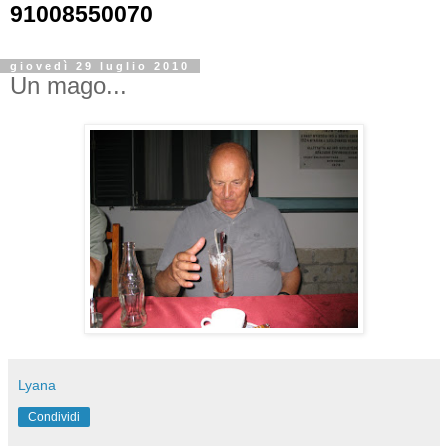
91008550070
giovedì 29 luglio 2010
Un mago...
Lyana
Condividi