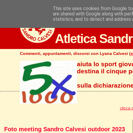
This site uses cookies from Google to 
are shared with Google along with per
statistics, and to detect and address 
Atletica Sandr
Commenti, appuntamenti, discorsi con Lyana Calvesi (
e
aiuta lo sport giov
destina il cinque pe
sulla dichiarazione
clicca 
Foto meeting Sandro Calvesi outdoor 2023