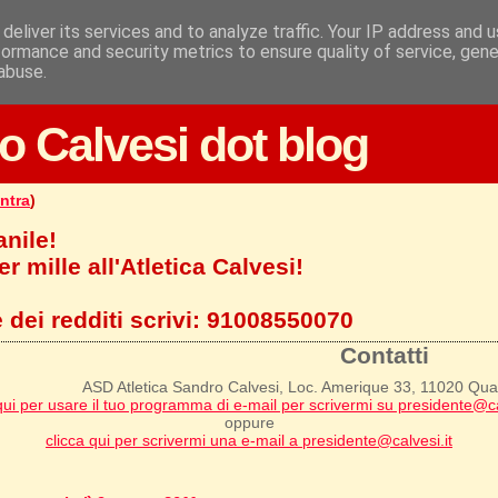
deliver its services and to analyze traffic. Your IP address and 
formance and security metrics to ensure quality of service, gen
abuse.
o Calvesi dot blog
ntra
)
anile!
r mille all'Atletica Calvesi!
 dei redditi scrivi:
91008550070
Contatti
ASD Atletica Sandro Calvesi, Loc. Amerique 33, 11020 Qu
qui per usare il tuo programma di e-mail per scrivermi su presidente@ca
oppure
clicca qui per scrivermi una e-mail a presidente@calvesi.it