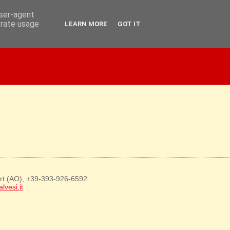
user-agent
erate usage
LEARN MORE
GOT IT
art (AO), +39-393-926-6592
lvesi.it