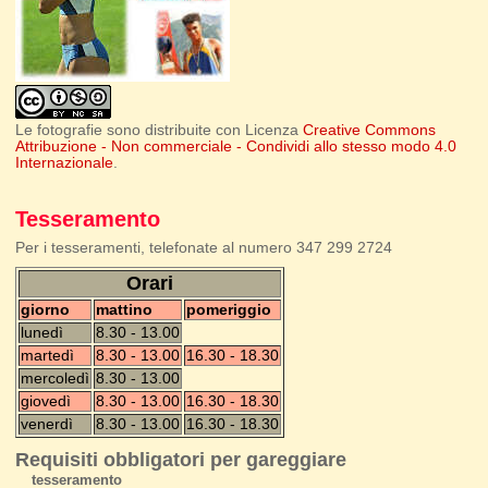
Le fotografie sono distribuite con Licenza
Creative Commons
Attribuzione - Non commerciale - Condividi allo stesso modo 4.0
Internazionale
.
Tesseramento
Per i tesseramenti, telefonate al numero 347 299 2724
Orari
giorno
mattino
pomeriggio
lunedì
8.30 - 13.00
martedì
8.30 - 13.00
16.30 - 18.30
mercoledì
8.30 - 13.00
giovedì
8.30 - 13.00
16.30 - 18.30
venerdì
8.30 - 13.00
16.30 - 18.30
Requisiti obbligatori per gareggiare
tesseramento