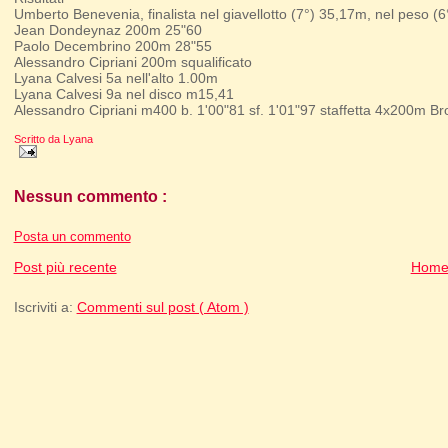
Umberto Benevenia, finalista nel giavellotto (7°) 35,17m, nel peso (
Jean Dondeynaz 200m 25"60
Paolo Decembrino 200m 28"55
Alessandro Cipriani 200m squalificato
Lyana Calvesi 5a nell'alto 1.00m
Lyana Calvesi 9a nel disco m15,41
Alessandro Cipriani m400 b. 1'00"81 sf. 1'01"97 staffetta 4x200m B
Scritto da
Lyana
Nessun commento :
Posta un commento
Post più recente
Home
Iscriviti a:
Commenti sul post ( Atom )