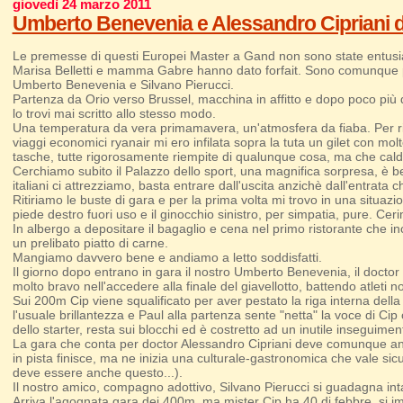
giovedì 24 marzo 2011
Umberto Benevenia e Alessandro Cipriani d
Le premesse di questi Europei Master a Gand non sono state entusia
Marisa Belletti e mamma Gabre hanno dato forfait. Sono comunque par
Umberto Benevenia e Silvano Pierucci.
Partenza da Orio verso Brussel, macchina in affitto e dopo poco più 
lo trovi mai scritto allo stesso modo.
Una temperatura da vera primamavera, un'atmosfera da fiaba. Per riu
viaggi economici ryanair mi ero infilata sopra la tuta un gilet con 
tasche, tutte rigorosamente riempite di qualunque cosa, ma che cald
Cerchiamo subito il Palazzo dello sport, una magnifica sorpresa, è be
italiani ci attrezziamo, basta entrare dall'uscita anzichè dall'entrata 
Ritiriamo le buste di gara e per la prima volta mi trovo in una situaz
piede destro fuori uso e il ginocchio sinistro, per simpatia, pure. Ce
In albergo a depositare il bagaglio e cena nel primo ristorante che inc
un prelibato piatto di carne.
Mangiamo davvero bene e andiamo a letto soddisfatti.
Il giorno dopo entrano in gara il nostro Umberto Benevenia, il doc
molto bravo nell'accedere alla finale del giavellotto, battendo atleti 
Sui 200m Cip viene squalificato per aver pestato la riga interna dell
l'usuale brillantezza e Paul alla partenza sente "netta" la voce di Cip 
dello starter, resta sui blocchi ed è costretto ad un inutile inseguimen
La gara che conta per doctor Alessandro Cipriani deve comunque anco
in pista finisce, ma ne inizia una culturale-gastronomica che vale sicur
deve essere anche questo...).
Il nostro amico, compagno adottivo, Silvano Pierucci si guadagna int
Arriva l'agognata gara dei 400m, ma mister Cip ha 40 di febbre, si imbo