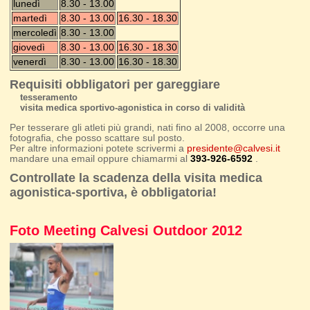
lunedì
8.30 - 13.00
martedì
8.30 - 13.00
16.30 - 18.30
mercoledì
8.30 - 13.00
giovedì
8.30 - 13.00
16.30 - 18.30
venerdì
8.30 - 13.00
16.30 - 18.30
Requisiti obbligatori per gareggiare
tesseramento
visita medica sportivo-agonistica in corso di validità
Per tesserare gli atleti più grandi, nati fino al 2008, occorre una
fotografia, che posso scattare sul posto.
Per altre informazioni potete scrivermi a
presidente@calvesi.it
mandare una email oppure chiamarmi al
393-926-6592
.
Controllate la scadenza della visita medica
agonistica-sportiva, è obbligatoria!
Foto Meeting Calvesi Outdoor 2012