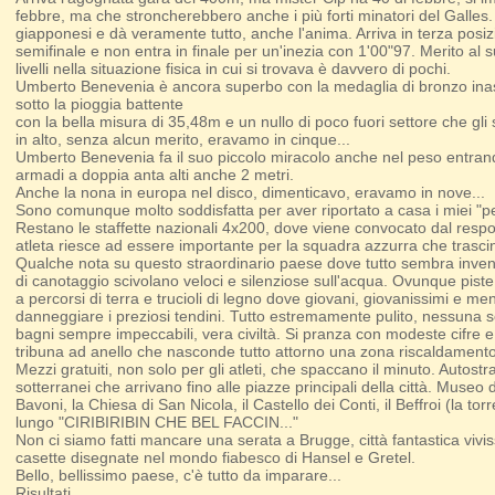
febbre, ma che stroncherebbero anche i più forti minatori del Galles. S
giapponesi e dà veramente tutto, anche l'anima. Arriva in terza posizi
semifinale e non entra in finale per un'inezia con 1'00"97. Merito 
livelli nella situazione fisica in cui si trovava è davvero di pochi.
Umberto Benevenia è ancora superbo con la medaglia di bronzo inaspe
sotto la pioggia battente
con la bella misura di 35,48m e un nullo di poco fuori settore che gli
in alto, senza alcun merito, eravamo in cinque...
Umberto Benevenia fa il suo piccolo miracolo anche nel peso entrando 
armadi a doppia anta alti anche 2 metri.
Anche la nona in europa nel disco, dimenticavo, eravamo in nove...
Sono comunque molto soddisfatta per aver riportato a casa i miei "pez
Restano le staffette nazionali 4x200, dove viene convocato dal respo
atleta riesce ad essere importante per la squadra azzurra che trasci
Qualche nota su questo straordinario paese dove tutto sembra inventa
di canotaggio scivolano veloci e silenziose sull'acqua. Ovunque piste 
a percorsi di terra e trucioli di legno dove giovani, giovanissimi e me
danneggiare i preziosi tendini. Tutto estremamente pulito, nessuna s
bagni sempre impeccabili, vera civiltà. Si pranza con modeste cifre e
tribuna ad anello che nasconde tutto attorno una zona riscaldamento c
Mezzi gratuiti, non solo per gli atleti, che spaccano il minuto. Autost
sotterranei che arrivano fino alle piazze principali della città. Museo 
Bavoni, la Chiesa di San Nicola, il Castello dei Conti, il Beffroi (la 
lungo "CIRIBIRIBIN CHE BEL FACCIN..."
Non ci siamo fatti mancare una serata a Brugge, città fantastica viviss
casette disegnate nel mondo fiabesco di Hansel e Gretel.
Bello, bellissimo paese, c'è tutto da imparare...
Risultati