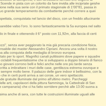
cende in pista con un colorito da fare invidia alle incipriate geishe
one nella sua serie con il primato stagionale di 1'00"81, passa in
al suo grande temperamento da combattente perchè correre a quei
ttata, conquistata nel lancio del disco, con un freddo allucinante
 sarebbe valso l'oro. Io sono fantasticamente la 5a europea nel salto
in finale e ottenendo il 6° posto con 11,92m, alla faccia di certi
zi", senza aver peggiorato la mia già precaria condizione fisica.
nsabile dei master Alessandro Cipriani. Ancora una volta il nostro
na alla conquista della medaglia di bronzo europea.
to per lo sport. Magnifici canali pulitissimi dove papere e squadre
ciclabili frequentatissime che si sviluppano a doppio binario di fianco
no giovani corrono belli e felici anche nelle ore più tarde senza
critta a imbrattare i muri delle case, gentilezza estrema ovunque e
 sempre molto bene. Il palazzo delle gare indoor è bellissimo, con la
he in certi punti arriva a sei corsie, un vero spettacolo.
rade gratuite illuminate dal primo all'ultimo metro. Parcheggi
delle arti, capolavori della pittura fiamminga, la Cattedrale di San
torre campanaria) che ci ha fatto sorridere perchè alle 13.00 suona a
ima anche di sera, con tutte le costruzioni illuminate uguali alle