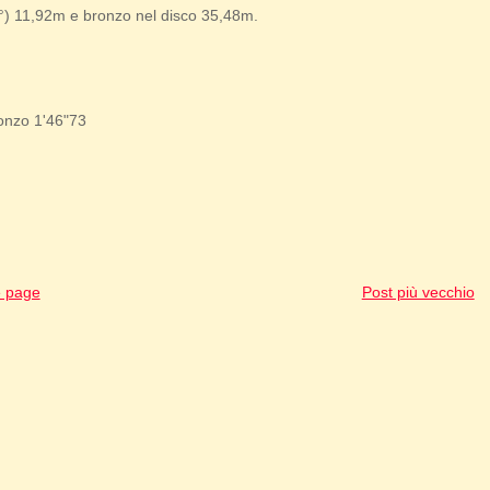
6°) 11,92m e bronzo nel disco 35,48m.
ronzo 1'46"73
 page
Post più vecchio