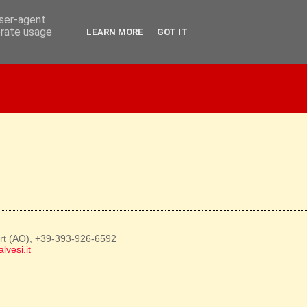
user-agent
erate usage
LEARN MORE
GOT IT
art (AO), +39-393-926-6592
lvesi.it