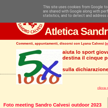
This site uses cookies from Google to 
are shared with Google along with per
statistics, and to detect and address 
Atletica Sandr
Commenti, appuntamenti, discorsi con Lyana Calvesi (
e
aiuta lo sport giov
destina il cinque pe
sulla dichiarazione
clicca 
Foto meeting Sandro Calvesi outdoor 2023