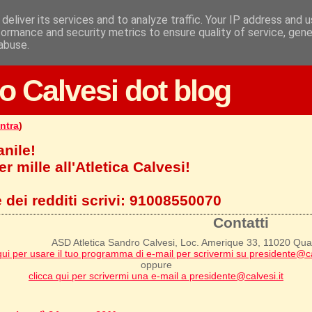
deliver its services and to analyze traffic. Your IP address and 
formance and security metrics to ensure quality of service, gen
abuse.
o Calvesi dot blog
ntra
)
anile!
r mille all'Atletica Calvesi!
 dei redditi scrivi:
91008550070
Contatti
ASD Atletica Sandro Calvesi, Loc. Amerique 33, 11020 Qu
qui per usare il tuo programma di e-mail per scrivermi su presidente@ca
oppure
clicca qui per scrivermi una e-mail a presidente@calvesi.it