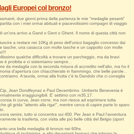
agli Europei col bronzo!
smanti, due giorni prima della partenza le mie "medaglie pesanti"
tita con i miei ormai abituali e piacevolissimi compagni di viaggio
di un'ora arrivo a Gand o Gent o Ghent. Il nome di questa città non
scire a restare nei 10Kg di peso dell'unico bagaglio concesso dai
molte tasche, una casacca con molte tasche e un cappotto con molte
o!!!
llissimo qualche difficoltà a trovare un parcheggio, ma da bravi
che è proibita e ci sistemiamo sempre...
ione da medaglia con la seconda misura di accredito nell'alto, ma ho il
rimonia d'apertura con chiacchierate in fiammingo, che belle parole...
ontriamo. A tavola, ormai alla frutta c'è la Dandolo che ci consiglia
tor Cip, Jean Dondfeynaz e Paul Decembrino. Umberto Benevenia è
normalmente irraggiungibili. E' settimo con m35,17.
a corsia in curva, Jean corre, ma non riesce ad esprimere tutta
che gli grida "attento alla riga!", mentre cerca di capire parte lo sparo
to.
ra venire, tutto si concentra sui 400. Per Jean e Paul l'avventura
amente la trasferta, con visita alle più belle città del Belgio (sport
anto una bella medaglia di bronzo nei 60hs.
ttisce di tachipirina, e altri devastanti farmaci che tolgono la