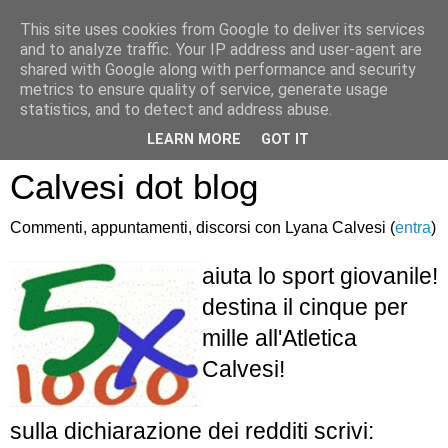
This site uses cookies from Google to deliver its services
and to analyze traffic. Your IP address and user-agent are
shared with Google along with performance and security
metrics to ensure quality of service, generate usage
statistics, and to detect and address abuse.
Atletica Sandro
LEARN MORE
GOT IT
Calvesi dot blog
Commenti, appuntamenti, discorsi con Lyana Calvesi (
entra
)
aiuta lo sport giovanile!
destina il cinque per
mille all'Atletica
Calvesi!
sulla dichiarazione dei redditi scrivi: