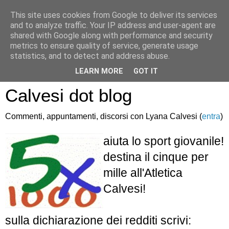
This site uses cookies from Google to deliver its services
and to analyze traffic. Your IP address and user-agent are
shared with Google along with performance and security
metrics to ensure quality of service, generate usage
statistics, and to detect and address abuse.
Atletica Sandro
LEARN MORE
GOT IT
Calvesi dot blog
Commenti, appuntamenti, discorsi con Lyana Calvesi (
entra
)
aiuta lo sport giovanile!
destina il cinque per
mille all'Atletica
Calvesi!
sulla dichiarazione dei redditi scrivi: