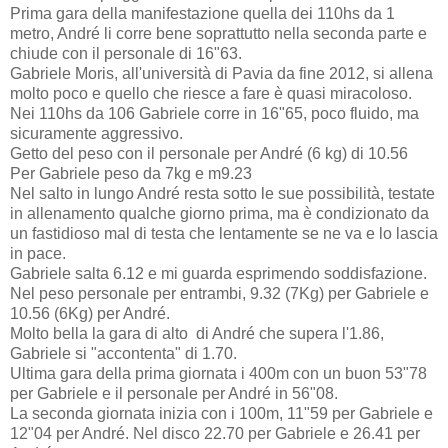
Prima gara della manifestazione quella dei 110hs da 1
metro, André li corre bene soprattutto nella seconda parte e
chiude con il personale di 16"63.
Gabriele Moris, all'università di Pavia da fine 2012, si allena
molto poco e quello che riesce a fare è quasi miracoloso.
Nei 110hs da 106 Gabriele corre in 16"65, poco fluido, ma
sicuramente aggressivo.
Getto del peso con il personale per André (6 kg) di 10.56
Per Gabriele peso da 7kg e m9.23
Nel salto in lungo André resta sotto le sue possibilità, testate
in allenamento qualche giorno prima, ma è condizionato da
un fastidioso mal di testa che lentamente se ne va e lo lascia
in pace.
Gabriele salta 6.12 e mi guarda esprimendo soddisfazione.
Nel peso personale per entrambi, 9.32 (7Kg) per Gabriele e
10.56 (6Kg) per André.
Molto bella la gara di alto di André che supera l'1.86,
Gabriele si "accontenta" di 1.70.
Ultima gara della prima giornata i 400m con un buon 53"78
per Gabriele e il personale per André in 56"08.
La seconda giornata inizia con i 100m, 11"59 per Gabriele e
12"04 per André. Nel disco 22.70 per Gabriele e 26.41 per