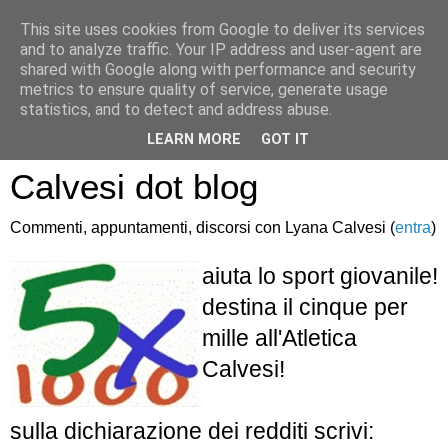
This site uses cookies from Google to deliver its services
and to analyze traffic. Your IP address and user-agent are
shared with Google along with performance and security
metrics to ensure quality of service, generate usage
statistics, and to detect and address abuse.
Atletica Sandro
LEARN MORE
GOT IT
Calvesi dot blog
Commenti, appuntamenti, discorsi con Lyana Calvesi (
entra
)
aiuta lo sport giovanile!
destina il cinque per
mille all'Atletica
Calvesi!
sulla dichiarazione dei redditi scrivi: