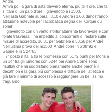
André.
Arriva poi la gara di asta davvero eterna, più di 4 ore, che fa
slittare di un paio d'ore il giavellotto e i 1500.
Nell'asta Gabriele supera i 3.10 e André i 3.00, dimostrando
attitudine notevole per l'acrobatica degna del "Cirque du
soleil"...
Il giavellotto con un vento sfortunatamente favorevole e con
folate trasversali, ha impedito ai concorrenti di restare sulle
misure di accredito. 36.81 per Gabriele e 33.56 per André.
Nell'ultima prova dei m1500 André corre in 5'08"92 e
Gabriele in 5'24"63.
Il 7° posto n Italia tra le promesse con 5172 punti per Moris e
un 14° tra gli juniores con 5244 per André Comé sono
risultati che mi soddisfano pienamente anche perchè il
decathlon è la gara più complessa e difficile dell'atletica e
già fare il minimo di accesso è raggiungere un bellissimo
traguardo...