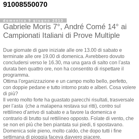
91008550070
domenica 9 giugno 2013
Gabriele Moris 7°, André Comé 14° ai
Campionati Italiani di Prove Multiple
Due giornate di gare iniziate alle ore 13.00 di sabato e
terminate alle ore 19.00 di domenica. Avrebbero dovuto
concludersi verso le 16.30, ma una gara di salto con l'asta
durata ben quattro ore, non ha consentito di rispettare il
programma.
Ottima l'organizzazione e un campo molto bello, perfetto,
con doppie pedane e tutto intorno prato e alberi. Cosa volere
di più?
Il vento molto forte ha guastato parecchi risultati, trasversale
per l'asta (che a malapena restava sui ritti), contro sul
rettilineo d'arrivo di sabato e a favore la domenica e
contrario di brutto sul rettilineo opposto. Folate di vento, che
se non eri più che ben piantata sui piedi, ti spostavano.
Domenica sole pieno, molto caldo, che dopo tutti i fine
settimana di pioggia faceva davvero piacere.