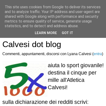
This site uses cookies from Google to deliver its services
and to analyze traffic. Your IP address and user-agent are
shared with Google along with performance and security
metrics to ensure quality of service, generate usage
statistics, and to detect and address abuse.
Atletica Sandro
LEARN MORE
GOT IT
Calvesi dot blog
Commenti, appuntamenti, discorsi con Lyana Calvesi (
entra
)
aiuta lo sport giovanile!
destina il cinque per
mille all'Atletica
Calvesi!
sulla dichiarazione dei redditi scrivi: