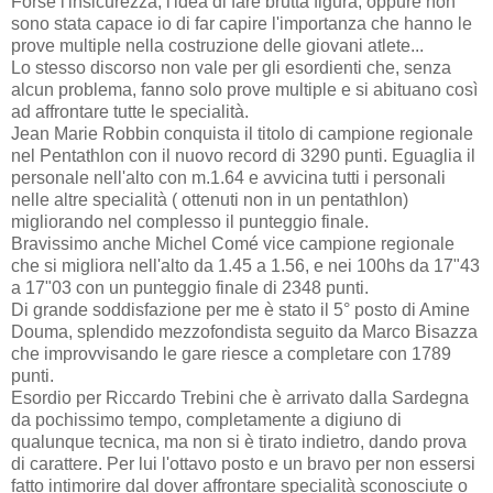
Forse l'insicurezza, l'idea di fare brutta figura, oppure non
sono stata capace io di far capire l'importanza che hanno le
prove multiple nella costruzione delle giovani atlete...
Lo stesso discorso non vale per gli esordienti che, senza
alcun problema, fanno solo prove multiple e si abituano così
ad affrontare tutte le specialità.
Jean Marie Robbin conquista il titolo di campione regionale
nel Pentathlon con il nuovo record di 3290 punti. Eguaglia il
personale nell'alto con m.1.64 e avvicina tutti i personali
nelle altre specialità ( ottenuti non in un pentathlon)
migliorando nel complesso il punteggio finale.
Bravissimo anche Michel Comé vice campione regionale
che si migliora nell'alto da 1.45 a 1.56, e nei 100hs da 17"43
a 17"03 con un punteggio finale di 2348 punti.
Di grande soddisfazione per me è stato il 5° posto di Amine
Douma, splendido mezzofondista seguito da Marco Bisazza
che improvvisando le gare riesce a completare con 1789
punti.
Esordio per Riccardo Trebini che è arrivato dalla Sardegna
da pochissimo tempo, completamente a digiuno di
qualunque tecnica, ma non si è tirato indietro, dando prova
di carattere. Per lui l'ottavo posto e un bravo per non essersi
fatto intimorire dal dover affrontare specialità sconosciute o