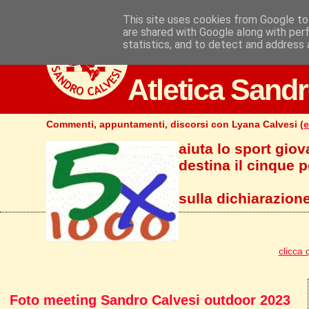
This site uses cookies from Google to 
are shared with Google along with per
statistics, and to detect and address 
Atletica Sandr
Commenti, appuntamenti, discorsi con Lyana Calvesi (
e
aiuta lo sport giov
destina il cinque pe
sulla dichiarazione
clicca 
Foto meeting Sandro Calvesi outdoor 2023