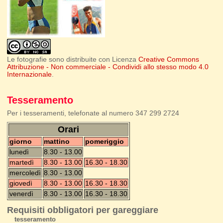
Le fotografie sono distribuite con Licenza
Creative Commons
Attribuzione - Non commerciale - Condividi allo stesso modo 4.0
Internazionale
.
Tesseramento
Per i tesseramenti, telefonate al numero 347 299 2724
Orari
giorno
mattino
pomeriggio
lunedì
8.30 - 13.00
martedì
8.30 - 13.00
16.30 - 18.30
mercoledì
8.30 - 13.00
giovedì
8.30 - 13.00
16.30 - 18.30
venerdì
8.30 - 13.00
16.30 - 18.30
Requisiti obbligatori per gareggiare
tesseramento