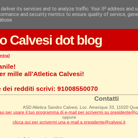
deliver its services and to analyze traffic. Your IP address and 
formance and security metrics to ensure quality of service, gen
abuse.
o Calvesi dot blog
ntra
)
anile!
r mille all'Atletica Calvesi!
 dei redditi scrivi:
91008550070
Contatti
ASD Atletica Sandro Calvesi, Loc. Amerique 33, 11020 Qu
qui per usare il tuo programma di e-mail per scrivermi su presidente@ca
oppure
clicca qui per scrivermi una e-mail a presidente@calvesi.it