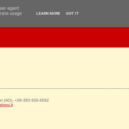
user-agent
erate usage
LEARN MORE
GOT IT
art (AO), +39-393-926-6592
lvesi.it