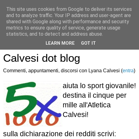
This site uses cookies from Google to deliver its services
and to analyze traffic. Your IP address and user-agent are
shared with Google along with performance and security
metrics to ensure quality of service, generate usage
statistics, and to detect and address abuse.
Atletica Sandro
LEARN MORE
GOT IT
Calvesi dot blog
Commenti, appuntamenti, discorsi con Lyana Calvesi (
entra
)
aiuta lo sport giovanile!
destina il cinque per
mille all'Atletica
Calvesi!
sulla dichiarazione dei redditi scrivi: