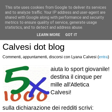
This site uses cookies from Google to deliver its services
and to analyze traffic. Your IP address and user-agent are
shared with Google along with performance and security
metrics to ensure quality of service, generate usage
statistics, and to detect and address abuse.
Atletica Sandro
LEARN MORE
GOT IT
Calvesi dot blog
Commenti, appuntamenti, discorsi con Lyana Calvesi (
entra
)
aiuta lo sport giovanile!
destina il cinque per
mille all'Atletica
Calvesi!
sulla dichiarazione dei redditi scrivi: