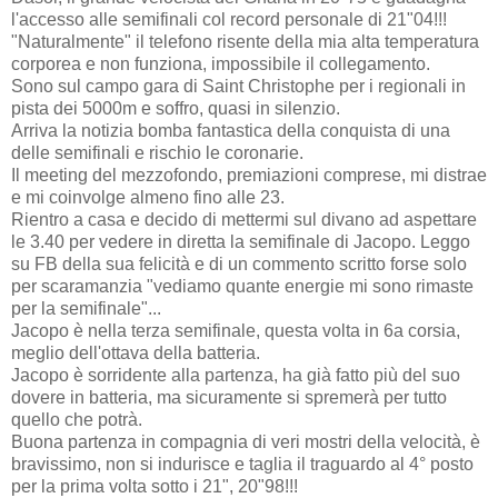
l'accesso alle semifinali col record personale di 21"04!!!
"Naturalmente" il telefono risente della mia alta temperatura
corporea e non funziona, impossibile il collegamento.
Sono sul campo gara di Saint Christophe per i regionali in
pista dei 5000m e soffro, quasi in silenzio.
Arriva la notizia bomba fantastica della conquista di una
delle semifinali e rischio le coronarie.
Il meeting del mezzofondo, premiazioni comprese, mi distrae
e mi coinvolge almeno fino alle 23.
Rientro a casa e decido di mettermi sul divano ad aspettare
le 3.40 per vedere in diretta la semifinale di Jacopo. Leggo
su FB della sua felicità e di un commento scritto forse solo
per scaramanzia "vediamo quante energie mi sono rimaste
per la semifinale"...
Jacopo è nella terza semifinale, questa volta in 6a corsia,
meglio dell'ottava della batteria.
Jacopo è sorridente alla partenza, ha già fatto più del suo
dovere in batteria, ma sicuramente si spremerà per tutto
quello che potrà.
Buona partenza in compagnia di veri mostri della velocità, è
bravissimo, non si indurisce e taglia il traguardo al 4° posto
per la prima volta sotto i 21", 20"98!!!