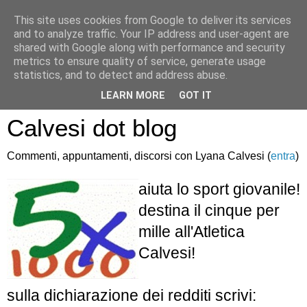
This site uses cookies from Google to deliver its services
and to analyze traffic. Your IP address and user-agent are
shared with Google along with performance and security
metrics to ensure quality of service, generate usage
statistics, and to detect and address abuse.
Atletica Sandro
LEARN MORE
GOT IT
Calvesi dot blog
Commenti, appuntamenti, discorsi con Lyana Calvesi (
entra
)
aiuta lo sport giovanile!
destina il cinque per
mille all'Atletica
Calvesi!
sulla dichiarazione dei redditi scrivi: