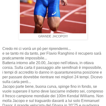
GRANDE JACOPO!!!
Credo mi ci vorrà un pò per riprendermi...
e se tanto mi da tanto, per Flavio Ranghino il recupero sarà
praticamente impossibile...
Batteria intorno alle 20.00, Jacopo nell'ottava, in ottava
corsia. Sulla carta il passaggio alle semifinali è impossibile,
i tempi di accredito lo danno in quarantunesima posizione e
per passare dovrebbe rientrare nei migliori 24 tempi. Dicevo
sulla carta però...
Jacopo parte bene, buona curva, spinge fino in fondo, se
vuole superare il turno deve lasciarne indietro sei, compreso
il fresco campione mondiale dei 100m Kendal Williams. Non
molla Jacopo e sul traguardo davanti a lui solo Emmanuel
Dasor, il grande velocista del Ghana in 20"75 e guadagna