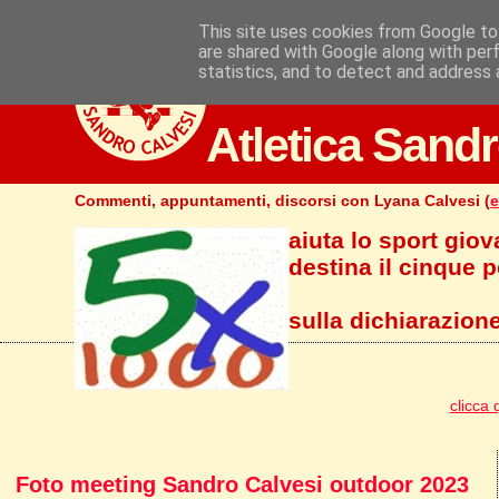
This site uses cookies from Google to 
are shared with Google along with per
statistics, and to detect and address 
Atletica Sandr
Commenti, appuntamenti, discorsi con Lyana Calvesi (
e
aiuta lo sport giov
destina il cinque pe
sulla dichiarazione
clicca 
Foto meeting Sandro Calvesi outdoor 2023