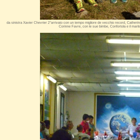
da sinistra Xavier Chevrier 2°arrivato con un tempo migliore de vecchio record, Catherin
Corinne Favre, con le sue bimbe, Confortola e il marit