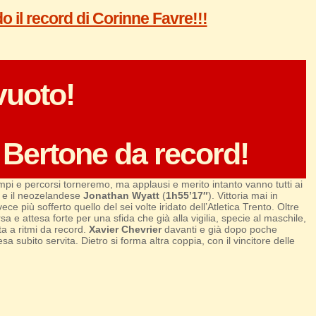
 il record di Corinne Favre!!!
vuoto!
Bertone da record!
mpi e percorsi torneremo, ma applausi e merito intanto vanno tutti ai
 e il neozelandese
Jonathan Wyatt
(
1h55’17″
). Vittoria mai in
ce più sofferto quello del sei volte iridato dell’Atletica Trento. Oltre
a e attesa forte per una sfida che già alla vigilia, specie al maschile,
ta a ritmi da record.
Xavier Chevrier
davanti e già dopo poche
sa subito servita. Dietro si forma altra coppia, con il vincitore delle