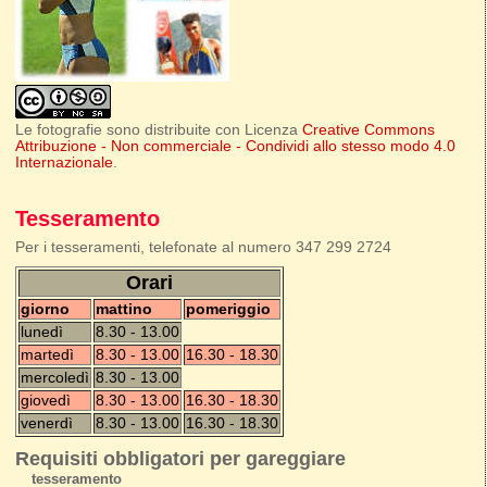
Le fotografie sono distribuite con Licenza
Creative Commons
Attribuzione - Non commerciale - Condividi allo stesso modo 4.0
Internazionale
.
Tesseramento
Per i tesseramenti, telefonate al numero 347 299 2724
Orari
giorno
mattino
pomeriggio
lunedì
8.30 - 13.00
martedì
8.30 - 13.00
16.30 - 18.30
mercoledì
8.30 - 13.00
giovedì
8.30 - 13.00
16.30 - 18.30
venerdì
8.30 - 13.00
16.30 - 18.30
Requisiti obbligatori per gareggiare
tesseramento