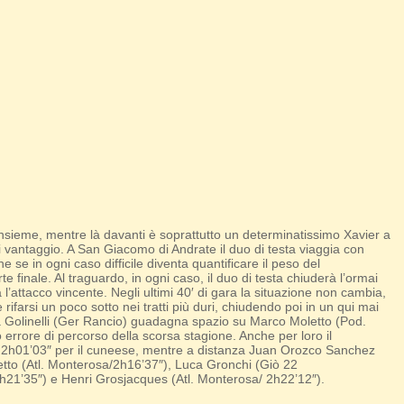
nsieme, mentre là davanti è soprattutto un determinatissimo Xavier a
i vantaggio. A San Giacomo di Andrate il duo di testa viaggia con
 se in ogni caso difficile diventa quantificare il peso del
e finale. Al traguardo, in ogni caso, il duo di testa chiuderà l’ormai
ttacco vincente. Negli ultimi 40′ di gara la situazione non cambia,
farsi un poco sotto nei tratti più duri, chiudendo poi in un qui mai
a Golinelli (Ger Rancio) guadagna spazio su Marco Moletto (Pod.
 errore di percorso della scorsa stagione. Anche per loro il
o, 2h01’03″ per il cuneese, mentre a distanza Juan Orozco Sanchez
etto (Atl. Monterosa/2h16’37″), Luca Gronchi (Giò 22
/2h21’35″) e Henri Grosjacques (Atl. Monterosa/ 2h22’12″).