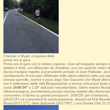
Chevrier e Wyatt, il copione della
prima ora di gara
Prima ora di gara con lo stesso copione: i due ad inseguire sempre i
dettare il ritmo, ora affiancato da Jonathan, ora con qualche metro d
deciso margine rispetto al precedente primato di Jean Pellissier, anche
cambiamento di tracciato effettuato nelle ultime edizioni nella sua part
annosa querelle, mentre è poco dopo San Giacomo che Wyatt sferra l’a
con il valdostano delle Valli Bergamasche a tenere comunque botta e ri
corso
1h56’34″
a 1’18″ dall’asso neozelandese. Dietro intanto Nicol
Valvermenagna), prendendosi piccola rivincita rispetto allo sfortunato
cronometro si ferma su grandi prestazioni: 1h58’26″ per il lombard
(2h10’24″) va a prendersi la quinta posizione, davanti ad Erik Bened
Rivera/2h17’17″), Silvio Balzaretti (2h17’58″), Loris Giorda (Giò 22 