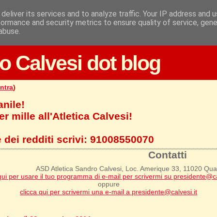
deliver its services and to analyze traffic. Your IP address and 
formance and security metrics to ensure quality of service, gen
abuse.
o Calvesi dot blog
ntra
)
anile!
r mille all'Atletica Calvesi!
 dei redditi scrivi:
91008550070
Contatti
ASD Atletica Sandro Calvesi, Loc. Amerique 33, 11020 Qu
qui per usare il tuo programma di e-mail per scrivermi su presidente@ca
oppure
clicca qui per scrivermi una e-mail a presidente@calvesi.it