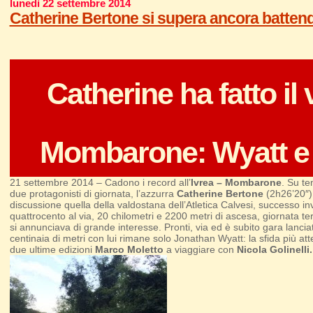
lunedì 22 settembre 2014
Catherine Bertone si supera ancora battendo
Catherine ha fatto il 
Mombarone: Wyatt e 
21 settembre 2014 – Cadono i record all’
Ivrea – Mombarone
. Su te
due protagonisti di giornata, l’azzurra
Catherine Bertone
(2h26’20″)
discussione quella della valdostana dell’Atletica Calvesi, successo inve
quattrocento al via, 20 chilometri e 2200 metri di ascesa, giornata ters
si annunciava di grande interesse. Pronti, via ed è subito gara lancia
centinaia di metri con lui rimane solo Jonathan Wyatt: la sfida più atte
due ultime edizioni
Marco Moletto
a viaggiare con
Nicola Golinelli.