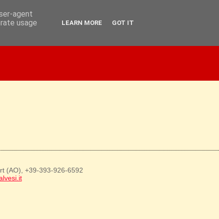
user-agent
erate usage
LEARN MORE
GOT IT
art (AO), +39-393-926-6592
lvesi.it