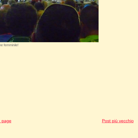
ne femminile!
 page
Post più vecchio