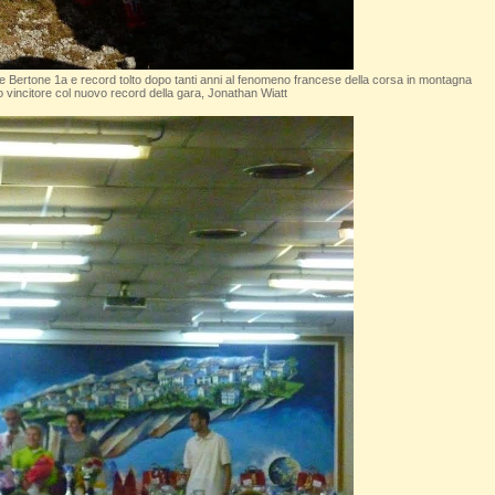
e Bertone 1a e record tolto dopo tanti anni al fenomeno francese della corsa in montagna
o vincitore col nuovo record della gara, Jonathan Wiatt