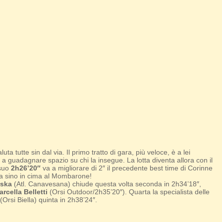
a tutte sin dal via. Il primo tratto di gara, più veloce, è a lei
 a guadagnare spazio su chi la insegue. La lotta diventa allora con il
suo
2h26’20″
va a migliorare di 2″ il precedente best time di Corinne
a sino in cima al Mombarone!
nska
(Atl. Canavesana) chiude questa volta seconda in 2h34’18″,
rcella Belletti
(Orsi Outdoor/2h35’20″). Quarta la specialista delle
Orsi Biella) quinta in 2h38’24″.