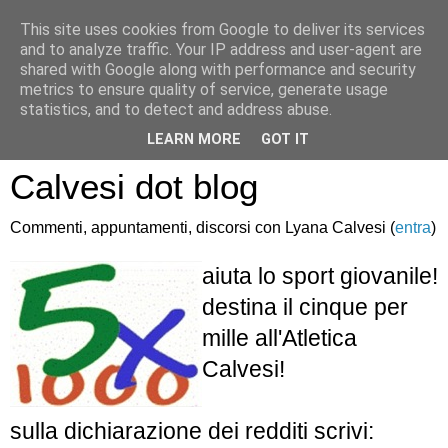
This site uses cookies from Google to deliver its services
and to analyze traffic. Your IP address and user-agent are
shared with Google along with performance and security
metrics to ensure quality of service, generate usage
statistics, and to detect and address abuse.
Atletica Sandro
LEARN MORE
GOT IT
Calvesi dot blog
Commenti, appuntamenti, discorsi con Lyana Calvesi (
entra
)
aiuta lo sport giovanile!
destina il cinque per
mille all'Atletica
Calvesi!
sulla dichiarazione dei redditi scrivi: