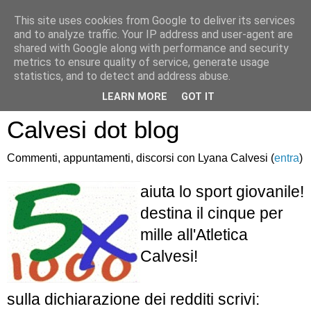
This site uses cookies from Google to deliver its services
and to analyze traffic. Your IP address and user-agent are
shared with Google along with performance and security
metrics to ensure quality of service, generate usage
statistics, and to detect and address abuse.
Atletica Sandro
LEARN MORE
GOT IT
Calvesi dot blog
Commenti, appuntamenti, discorsi con Lyana Calvesi (
entra
)
aiuta lo sport giovanile!
destina il cinque per
mille all'Atletica
Calvesi!
sulla dichiarazione dei redditi scrivi: