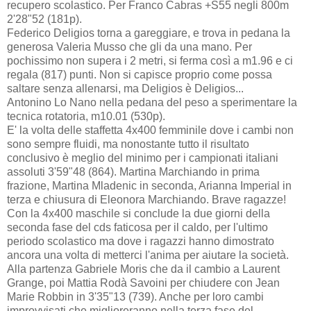
recupero scolastico. Per Franco Cabras +S55 negli 800m
2'28"52 (181p).
Federico Deligios torna a gareggiare, e trova in pedana la
generosa Valeria Musso che gli da una mano. Per
pochissimo non supera i 2 metri, si ferma così a m1.96 e ci
regala (817) punti. Non si capisce proprio come possa
saltare senza allenarsi, ma Deligios è Deligios...
Antonino Lo Nano nella pedana del peso a sperimentare la
tecnica rotatoria, m10.01 (530p).
E' la volta delle staffetta 4x400 femminile dove i cambi non
sono sempre fluidi, ma nonostante tutto il risultato
conclusivo è meglio del minimo per i campionati italiani
assoluti 3'59"48 (864). Martina Marchiando in prima
frazione, Martina Mladenic in seconda, Arianna Imperial in
terza e chiusura di Eleonora Marchiando. Brave ragazze!
Con la 4x400 maschile si conclude la due giorni della
seconda fase del cds faticosa per il caldo, per l'ultimo
periodo scolastico ma dove i ragazzi hanno dimostrato
ancora una volta di metterci l'anima per aiutare la società.
Alla partenza Gabriele Moris che da il cambio a Laurent
Grange, poi Mattia Rodà Savoini per chiudere con Jean
Marie Robbin in 3'35"13 (739). Anche per loro cambi
improvvisati che miglioreranno nella terza fase del