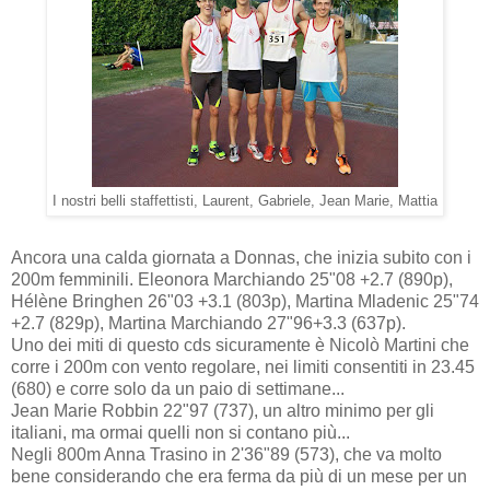
I nostri belli staffettisti, Laurent, Gabriele, Jean Marie, Mattia
Ancora una calda giornata a Donnas, che inizia subito con i
200m femminili. Eleonora Marchiando 25"08 +2.7 (890p),
Hélène Bringhen 26"03 +3.1 (803p), Martina Mladenic 25"74
+2.7 (829p), Martina Marchiando 27"96+3.3 (637p).
Uno dei miti di questo cds sicuramente è Nicolò Martini che
corre i 200m con vento regolare, nei limiti consentiti in 23.45
(680) e corre solo da un paio di settimane...
Jean Marie Robbin 22"97 (737), un altro minimo per gli
italiani, ma ormai quelli non si contano più...
Negli 800m Anna Trasino in 2'36"89 (573), che va molto
bene considerando che era ferma da più di un mese per un