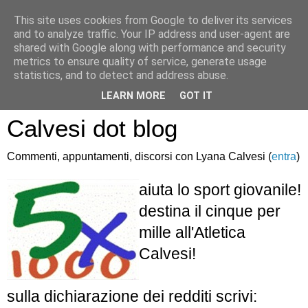
This site uses cookies from Google to deliver its services
and to analyze traffic. Your IP address and user-agent are
shared with Google along with performance and security
metrics to ensure quality of service, generate usage
statistics, and to detect and address abuse.
Atletica Sandro
LEARN MORE
GOT IT
Calvesi dot blog
Commenti, appuntamenti, discorsi con Lyana Calvesi (
entra
)
aiuta lo sport giovanile!
destina il cinque per
mille all'Atletica
Calvesi!
sulla dichiarazione dei redditi scrivi: